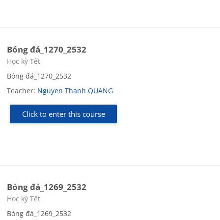
Bóng đá_1270_2532
Course category
Học kỳ Tết
Bóng đá_1270_2532
Teacher:
Nguyen Thanh QUANG
Click to enter this course
Bóng đá_1269_2532
Course category
Học kỳ Tết
Bóng đá_1269_2532