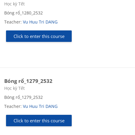
Course category
Học kỳ Tết
Bóng rổ_1280_2532
Teacher:
Vu Huu Tri DANG
Click to enter this course
Bóng rổ_1279_2532
Course category
Học kỳ Tết
Bóng rổ_1279_2532
Teacher:
Vu Huu Tri DANG
Click to enter this course