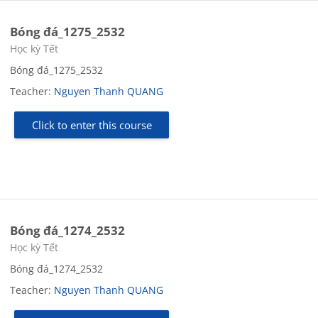
Bóng đá_1275_2532
Course category
Học kỳ Tết
Bóng đá_1275_2532
Teacher:
Nguyen Thanh QUANG
Click to enter this course
Bóng đá_1274_2532
Course category
Học kỳ Tết
Bóng đá_1274_2532
Teacher:
Nguyen Thanh QUANG