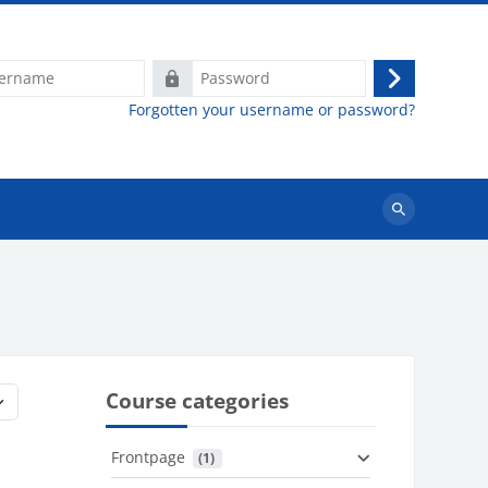
e
Password
Log
Forgotten your username or password?
in
Search
courses
Course categories
Frontpage
 (1)