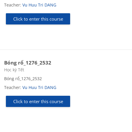
Teacher:
Vu Huu Tri DANG
Click to enter this course
Bóng rổ_1276_2532
Course category
Học kỳ Tết
Bóng rổ_1276_2532
Teacher:
Vu Huu Tri DANG
Click to enter this course