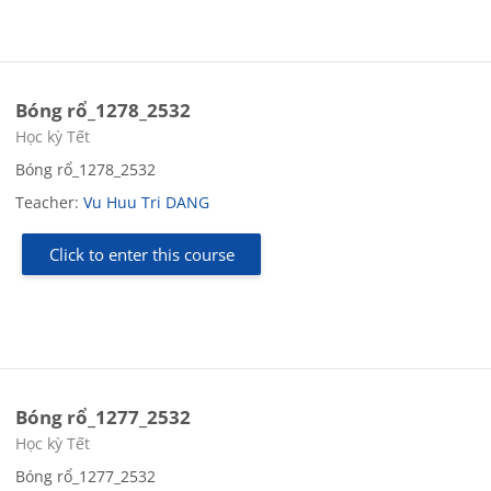
Bóng rổ_1278_2532
Course category
Học kỳ Tết
Bóng rổ_1278_2532
Teacher:
Vu Huu Tri DANG
Click to enter this course
Bóng rổ_1277_2532
Course category
Học kỳ Tết
Bóng rổ_1277_2532