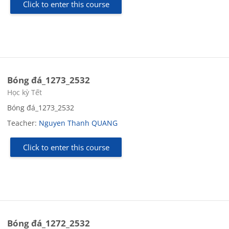
Click to enter this course
Bóng đá_1273_2532
Course category
Học kỳ Tết
Bóng đá_1273_2532
Teacher:
Nguyen Thanh QUANG
Click to enter this course
Bóng đá_1272_2532