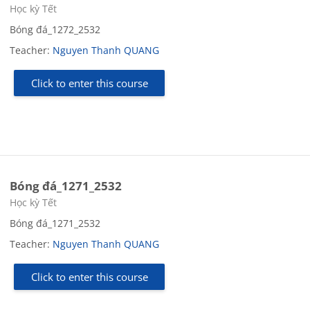
Course category
Học kỳ Tết
Bóng đá_1272_2532
Teacher:
Nguyen Thanh QUANG
Click to enter this course
Bóng đá_1271_2532
Course category
Học kỳ Tết
Bóng đá_1271_2532
Teacher:
Nguyen Thanh QUANG
Click to enter this course