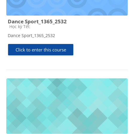
Dance Sport_1365_2532
Course category
Học kỳ Tết
Dance Sport_1365_2532
Click to enter this course