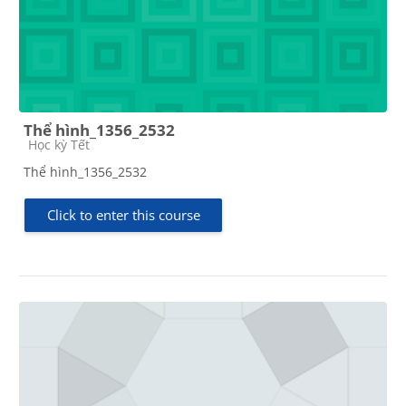
Thể hình_1356_2532
Course category
Học kỳ Tết
Thể hình_1356_2532
Click to enter this course