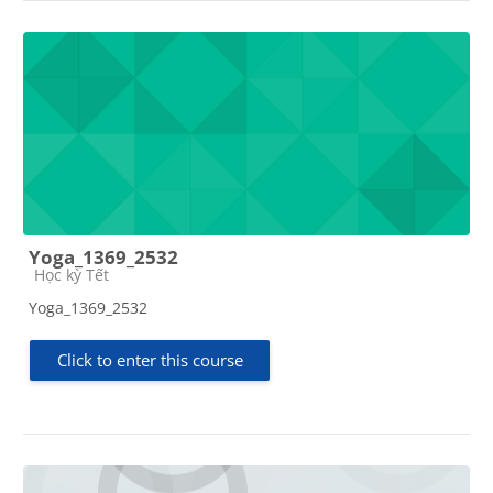
Yoga_1369_2532
Course category
Học kỳ Tết
Yoga_1369_2532
Click to enter this course