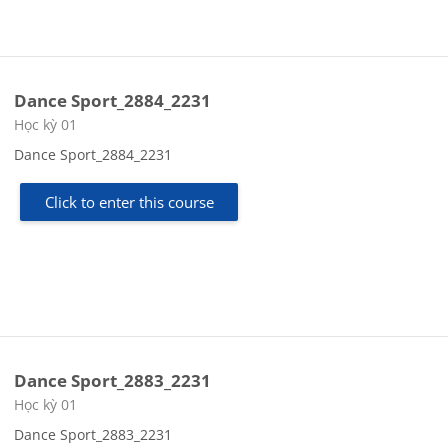
Dance Sport_2884_2231
Course category
Học kỳ 01
Dance Sport_2884_2231
Click to enter this course
Dance Sport_2883_2231
Course category
Học kỳ 01
Dance Sport_2883_2231