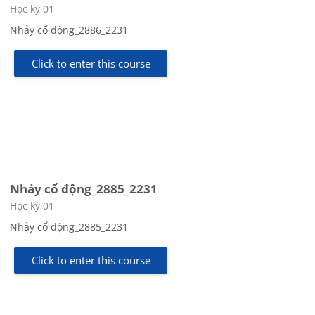
Course category
Học kỳ 01
Nhảy cổ động_2886_2231
Click to enter this course
Nhảy cổ động_2885_2231
Course category
Học kỳ 01
Nhảy cổ động_2885_2231
Click to enter this course