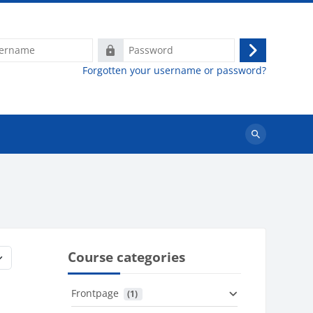
e
Password
Log
Forgotten your username or password?
in
Search
courses
Course categories
Frontpage
 (1)