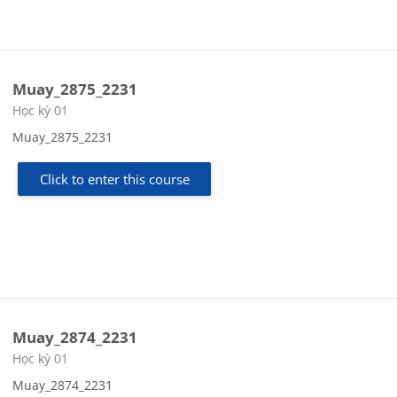
Muay_2875_2231
Course category
Học kỳ 01
Muay_2875_2231
Click to enter this course
Muay_2874_2231
Course category
Học kỳ 01
Muay_2874_2231