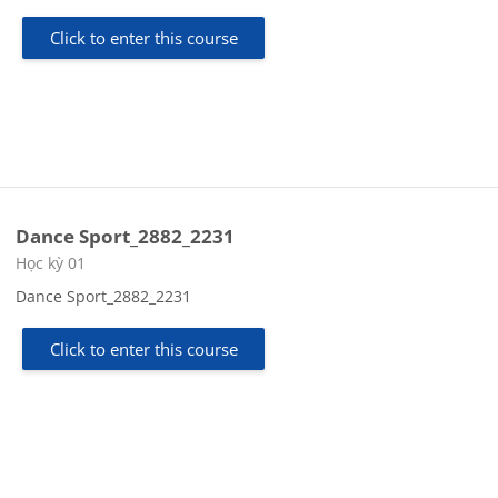
Click to enter this course
Dance Sport_2882_2231
Course category
Học kỳ 01
Dance Sport_2882_2231
Click to enter this course