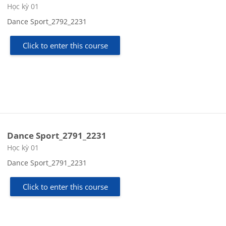
Course category
Học kỳ 01
Dance Sport_2792_2231
Click to enter this course
Dance Sport_2791_2231
Course category
Học kỳ 01
Dance Sport_2791_2231
Click to enter this course