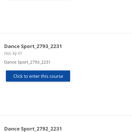
Dance Sport_2793_2231
Course category
Học kỳ 01
Dance Sport_2793_2231
Click to enter this course
Dance Sport_2792_2231