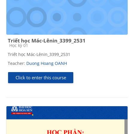
Triết học Mác-Lênin_3399_2531
Course category
Học kỳ 01
Triết học Mác-Lênin_3399_2531
Teacher:
Duong Hoang OANH
Click to enter this course