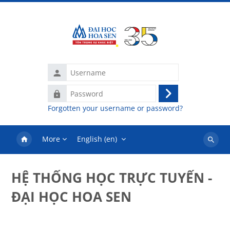
Skip to main content
Username
Password
Log
Forgotten your username or password?
in
More
English ‎(en)‎
Search
courses
HỆ THỐNG HỌC TRỰC TUYẾN -
ĐẠI HỌC HOA SEN