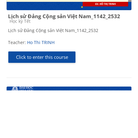
Lịch sử Đảng Cộng sản Việt Nam_1142_2532
Course category
Học kỳ Tết
Lịch sử Đảng Cộng sản Việt Nam_1142_2532
Teacher:
Ho Thi TRINH
Click to enter this course