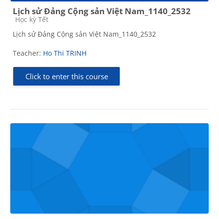
Lịch sử Đảng Cộng sản Việt Nam_1140_2532
Course category
Học kỳ Tết
Lịch sử Đảng Cộng sản Việt Nam_1140_2532
Teacher:
Ho Thi TRINH
Click to enter this course