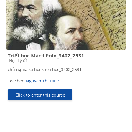
Triết học Mác-Lênin_3402_2531
Course category
Học kỳ 01
chủ nghĩa xã hội khoa học_3402_2531
Teacher:
Nguyen Thi DIEP
Click to enter this course