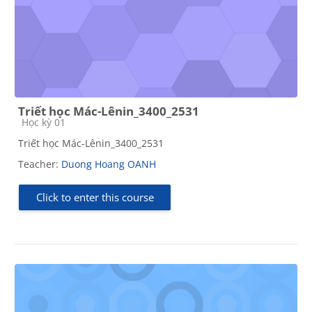
Triết học Mác-Lênin_3400_2531
Course category
Học kỳ 01
Triết học Mác-Lênin_3400_2531
Teacher:
Duong Hoang OANH
Click to enter this course