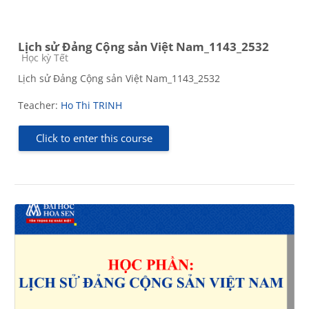
Lịch sử Đảng Cộng sản Việt Nam_1143_2532
Course category
Học kỳ Tết
Lịch sử Đảng Cộng sản Việt Nam_1143_2532
Teacher:
Ho Thi TRINH
Click to enter this course