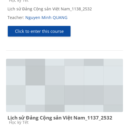
Học kỳ Tết
Lịch sử Đảng Cộng sản Việt Nam_1138_2532
Teacher:
Nguyen Minh QUANG
Click to enter this course
Lịch sử Đảng Cộng sản Việt Nam_1137_2532
Course category
Học kỳ Tết