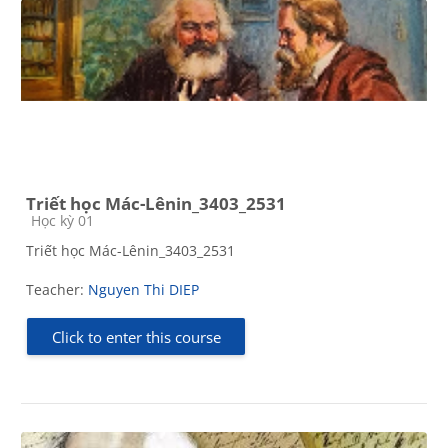
Triết học Mác-Lênin_3403_2531
Course category
Học kỳ 01
Triết học Mác-Lênin_3403_2531
Teacher:
Nguyen Thi DIEP
Click to enter this course