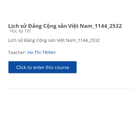
Lịch sử Đảng Cộng sản Việt Nam_1144_2532
Course category
Học kỳ Tết
Lịch sử Đảng Cộng sản Việt Nam_1144_2532
Teacher:
Ho Thi TRINH
Click to enter this course