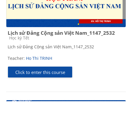
Lịch sử Đảng Cộng sản Việt Nam_1147_2532
Course category
Học kỳ Tết
Lịch sử Đảng Cộng sản Việt Nam_1147_2532
Teacher:
Ho Thi TRINH
Click to enter this course