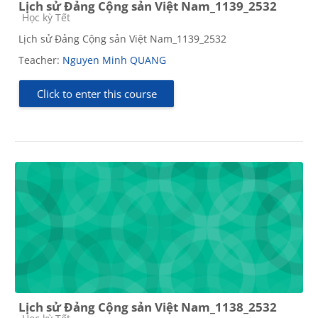
Lịch sử Đảng Cộng sản Việt Nam_1139_2532
Course category
Học kỳ Tết
Lịch sử Đảng Cộng sản Việt Nam_1139_2532
Teacher:
Nguyen Minh QUANG
Click to enter this course
Lịch sử Đảng Cộng sản Việt Nam_1138_2532
Course category