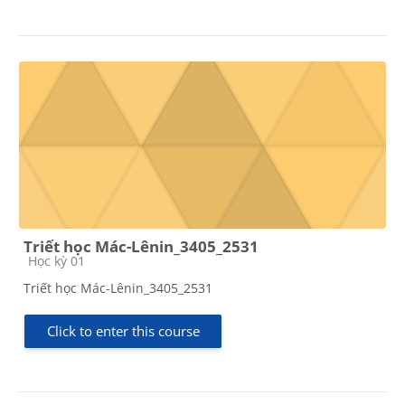
Triết học Mác-Lênin_3405_2531
Course category
Học kỳ 01
Triết học Mác-Lênin_3405_2531
Click to enter this course