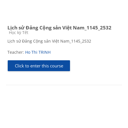
Lịch sử Đảng Cộng sản Việt Nam_1145_2532
Course category
Học kỳ Tết
Lịch sử Đảng Cộng sản Việt Nam_1145_2532
Teacher:
Ho Thi TRINH
Click to enter this course