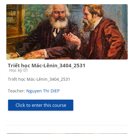
Triết học Mác-Lênin_3404_2531
Course category
Học kỳ 01
Triết học Mác-Lênin_3404_2531
Teacher:
Nguyen Thi DIEP
Click to enter this course