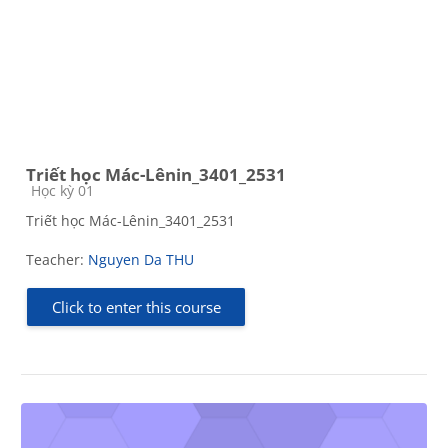
Triết học Mác-Lênin_3401_2531
Course category
Học kỳ 01
Triết học Mác-Lênin_3401_2531
Teacher:
Nguyen Da THU
Click to enter this course