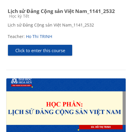
Lịch sử Đảng Cộng sản Việt Nam_1141_2532
Course category
Học kỳ Tết
Lịch sử Đảng Cộng sản Việt Nam_1141_2532
Teacher:
Ho Thi TRINH
Click to enter this course