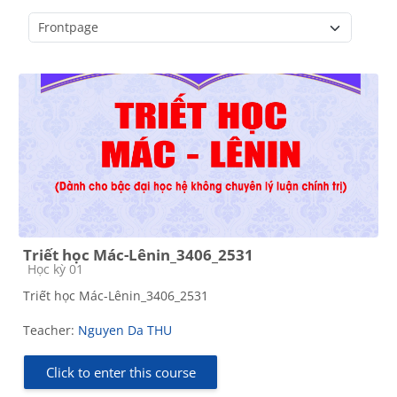
Course categories
Triết học Mác-Lênin_3406_2531
Course category
Học kỳ 01
Triết học Mác-Lênin_3406_2531
Teacher:
Nguyen Da THU
Click to enter this course