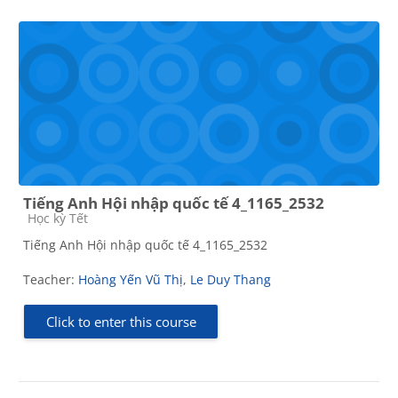
Tiếng Anh Hội nhập quốc tế 4_1165_2532
Course category
Học kỳ Tết
Tiếng Anh Hội nhập quốc tế 4_1165_2532
Teacher:
Hoàng Yến Vũ Thị
,
Le Duy Thang
Click to enter this course