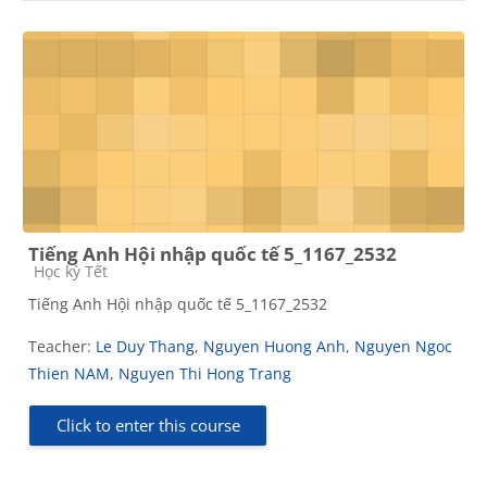
Tiếng Anh Hội nhập quốc tế 5_1167_2532
Course category
Học kỳ Tết
Tiếng Anh Hội nhập quốc tế 5_1167_2532
Teacher:
Le Duy Thang
,
Nguyen Huong Anh
,
Nguyen Ngoc
Thien NAM
,
Nguyen Thi Hong Trang
Click to enter this course