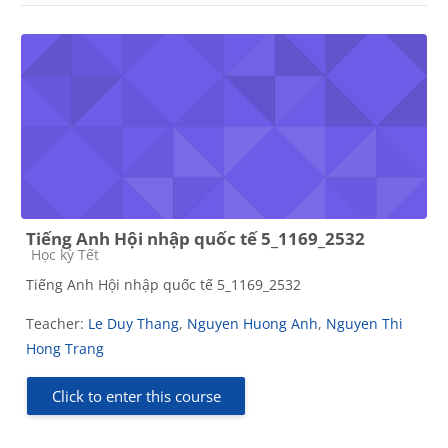
Tiếng Anh Hội nhập quốc tế 5_1169_2532
Course category
Học kỳ Tết
Tiếng Anh Hội nhập quốc tế 5_1169_2532
Teacher:
Le Duy Thang
,
Nguyen Huong Anh
,
Nguyen Thi
Hong Trang
Click to enter this course