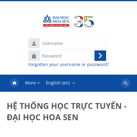
Skip to main content
Username
Password
Log
Forgotten your username or password?
in
More
English ‎(en)‎
Search
courses
HỆ THỐNG HỌC TRỰC TUYẾN -
ĐẠI HỌC HOA SEN