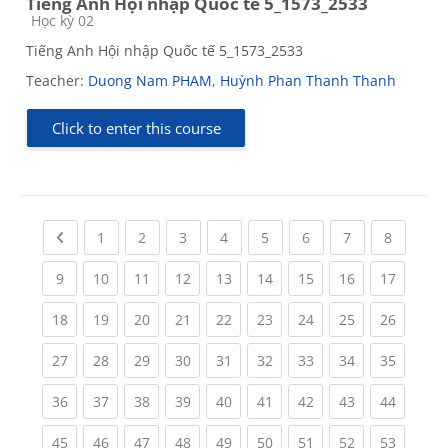
Tiếng Anh Hội nhập Quốc tế 5_1573_2533
Course category
Học kỳ 02
Tiếng Anh Hội nhập Quốc tế 5_1573_2533
Teacher:
Duong Nam PHAM
,
Huỳnh Phan Thanh Thanh
Click to enter this course
Previous page
(current)
(current)
(current)
(current)
(current)
(current)
(current)
(current
1
2
3
4
5
6
7
8
(current)
(current)
(current)
(current)
(current)
(current)
(current)
(current)
(current
9
10
11
12
13
14
15
16
17
(current)
(current)
(current)
(current)
(current)
(current)
(current)
(current)
(current
18
19
20
21
22
23
24
25
26
(current)
(current)
(current)
(current)
(current)
(current)
(current)
(current)
(current
27
28
29
30
31
32
33
34
35
(current)
(current)
(current)
(current)
(current)
(current)
(current)
(current)
(current
36
37
38
39
40
41
42
43
44
(current)
(current)
(current)
(current)
(current)
(current)
(current)
(current)
(current
45
46
47
48
49
50
51
52
53