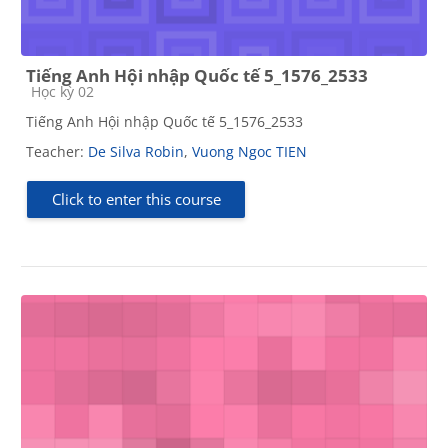
Tiếng Anh Hội nhập Quốc tế 5_1576_2533
Course category
Học kỳ 02
Tiếng Anh Hội nhập Quốc tế 5_1576_2533
Teacher:
De Silva Robin
,
Vuong Ngoc TIEN
Click to enter this course