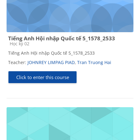
Tiếng Anh Hội nhập Quốc tế 5_1578_2533
Course category
Học kỳ 02
Tiếng Anh Hội nhập Quốc tế 5_1578_2533
Teacher:
JOHNREY LIMPAG PIAD
,
Tran Truong Hai
Click to enter this course