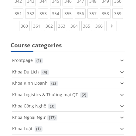
(current)
(current)
(current)
(current)
(current)
(current)
(current)
(current)
(curren
342
343
344
345
346
347
348
349
350
(current)
(current)
(current)
(current)
(current)
(current)
(current)
(current)
(curren
351
352
353
354
355
356
357
358
359
(current)
(current)
(current)
(current)
(current)
(current)
(current)
Next page
360
361
362
363
364
365
366
Course categories
Frontpage
 (1)
Khoa Du Lịch
 (4)
Khoa Kinh Doanh
 (2)
Khoa Logistics & Thương mại QT
 (2)
Khoa Công Nghệ
 (3)
Khoa Ngoại Ngữ
 (17)
Khoa Luật
 (1)