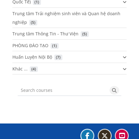
Quốc Tế)
 (1)
Trung tâm Trải nghiệm sinh viên và Quan hệ doanh
nghiệp
 (5)
Trung tâm Thông Tin - Thư Viện
 (5)
PHÒNG ĐÀO TẠO
 (1)
Huấn Luyện Nội Bộ
 (7)
Khác ...
 (4)
Search courses
Search cou
Blocks
Blocks
Blocks
Blocks