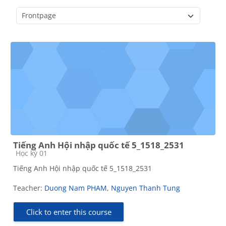
Course categories
Tiếng Anh Hội nhập quốc tế 5_1518_2531
Course category
Học kỳ 01
Tiếng Anh Hội nhập quốc tế 5_1518_2531
Teacher:
Duong Nam PHAM
,
Nguyen Thanh Tung
Click to enter this course