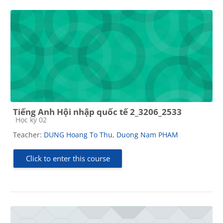
Tiếng Anh Hội nhập quốc tế 2_3206_2533
Course category
Học kỳ 02
Teacher:
DUNG Hoang To Thu
,
Duong Nam PHAM
Click to enter this course