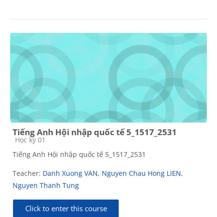
Tiếng Anh Hội nhập quốc tế 5_1517_2531
Course category
Học kỳ 01
Tiếng Anh Hội nhập quốc tế 5_1517_2531
Teacher:
Danh Xuong VAN
,
Nguyen Chau Hong LIEN
,
Nguyen Thanh Tung
Click to enter this course