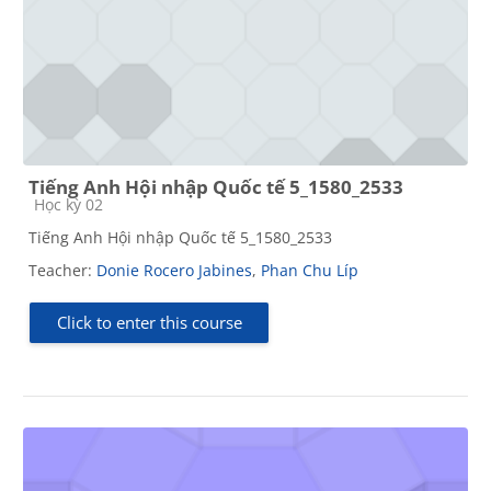
Tiếng Anh Hội nhập Quốc tế 5_1580_2533
Course category
Học kỳ 02
Tiếng Anh Hội nhập Quốc tế 5_1580_2533
Teacher:
Donie Rocero Jabines
,
Phan Chu Líp
Click to enter this course