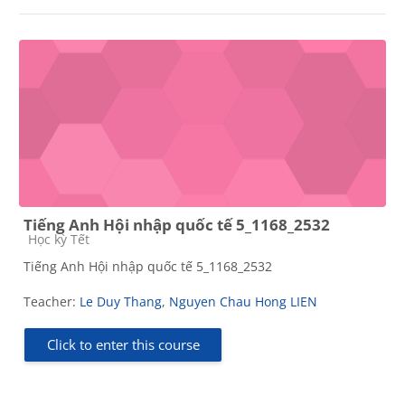
Tiếng Anh Hội nhập quốc tế 5_1168_2532
Course category
Học kỳ Tết
Tiếng Anh Hội nhập quốc tế 5_1168_2532
Teacher:
Le Duy Thang
,
Nguyen Chau Hong LIEN
Click to enter this course