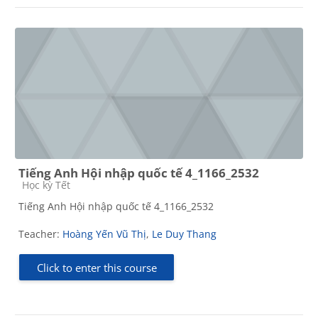
Tiếng Anh Hội nhập quốc tế 4_1166_2532
Course category
Học kỳ Tết
Tiếng Anh Hội nhập quốc tế 4_1166_2532
Teacher:
Hoàng Yến Vũ Thị
,
Le Duy Thang
Click to enter this course