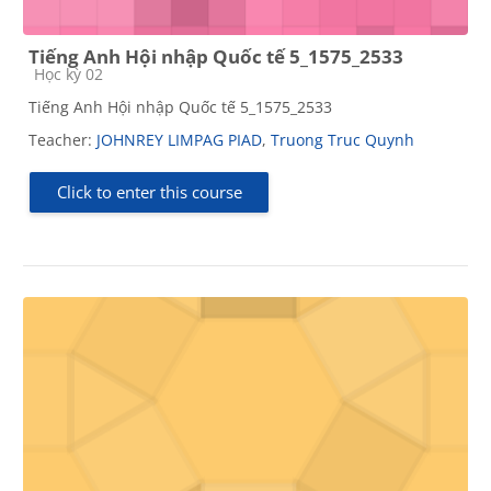
Tiếng Anh Hội nhập Quốc tế 5_1575_2533
Course category
Học kỳ 02
Tiếng Anh Hội nhập Quốc tế 5_1575_2533
Teacher:
JOHNREY LIMPAG PIAD
,
Truong Truc Quynh
Click to enter this course