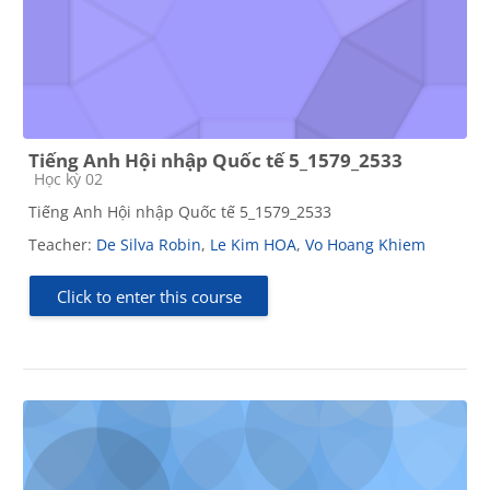
Tiếng Anh Hội nhập Quốc tế 5_1579_2533
Course category
Học kỳ 02
Tiếng Anh Hội nhập Quốc tế 5_1579_2533
Teacher:
De Silva Robin
,
Le Kim HOA
,
Vo Hoang Khiem
Click to enter this course