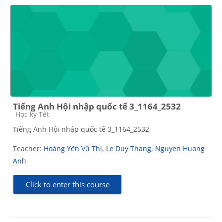
Tiếng Anh Hội nhập quốc tế 3_1164_2532
Course category
Học kỳ Tết
Tiếng Anh Hội nhập quốc tế 3_1164_2532
Teacher:
Hoàng Yến Vũ Thị
,
Le Duy Thang
,
Nguyen Huong
Anh
Click to enter this course