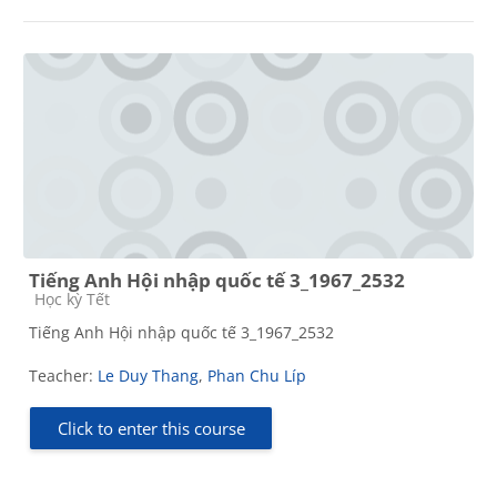
Tiếng Anh Hội nhập quốc tế 3_1967_2532
Course category
Học kỳ Tết
Tiếng Anh Hội nhập quốc tế 3_1967_2532
Teacher:
Le Duy Thang
,
Phan Chu Líp
Click to enter this course