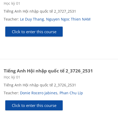
Course category
Học kỳ 01
Tiếng Anh Hội nhập quốc tế 2_3727_2531
Teacher:
Le Duy Thang
,
Nguyen Ngoc Thien NAM
Click to enter this course
Tiếng Anh Hội nhập quốc tế 2_3726_2531
Course category
Học kỳ 01
Tiếng Anh Hội nhập quốc tế 2_3726_2531
Teacher:
Donie Rocero Jabines
,
Phan Chu Líp
Click to enter this course