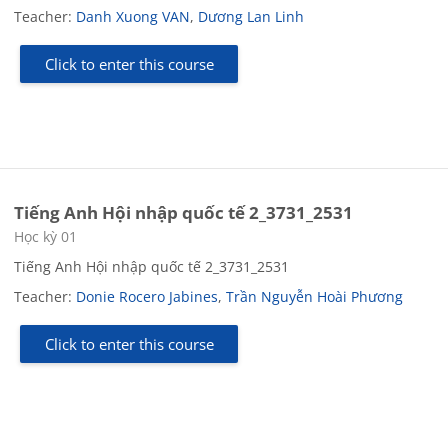
Teacher:
Danh Xuong VAN
,
Dương Lan Linh
Click to enter this course
Tiếng Anh Hội nhập quốc tế 2_3731_2531
Course category
Học kỳ 01
Tiếng Anh Hội nhập quốc tế 2_3731_2531
Teacher:
Donie Rocero Jabines
,
Trần Nguyễn Hoài Phương
Click to enter this course