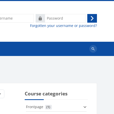
e
Password
Log
Forgotten your username or password?
in
Search
courses
Course categories
Frontpage
 (1)