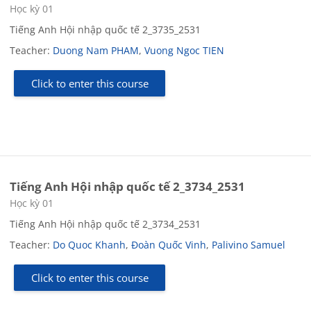
Course category
Học kỳ 01
Tiếng Anh Hội nhập quốc tế 2_3735_2531
Teacher:
Duong Nam PHAM
,
Vuong Ngoc TIEN
Click to enter this course
Tiếng Anh Hội nhập quốc tế 2_3734_2531
Course category
Học kỳ 01
Tiếng Anh Hội nhập quốc tế 2_3734_2531
Teacher:
Do Quoc Khanh
,
Đoàn Quốc Vinh
,
Palivino Samuel
Click to enter this course