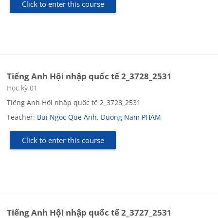
Click to enter this course
Tiếng Anh Hội nhập quốc tế 2_3728_2531
Course category
Học kỳ 01
Tiếng Anh Hội nhập quốc tế 2_3728_2531
Teacher:
Bui Ngoc Que Anh
,
Duong Nam PHAM
Click to enter this course
Tiếng Anh Hội nhập quốc tế 2_3727_2531