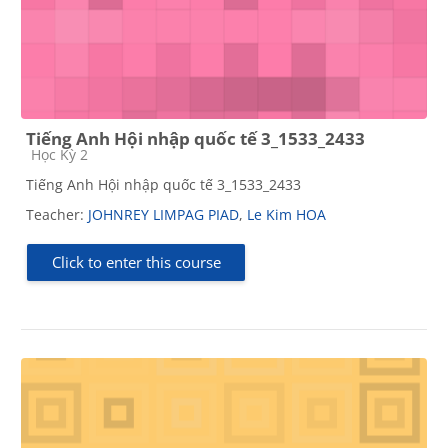
Tiếng Anh Hội nhập quốc tế 3_1533_2433
Course category
Học Kỳ 2
Tiếng Anh Hội nhập quốc tế 3_1533_2433
Teacher:
JOHNREY LIMPAG PIAD
,
Le Kim HOA
Click to enter this course