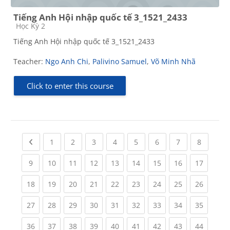
Tiếng Anh Hội nhập quốc tế 3_1521_2433
Course category
Học Kỳ 2
Tiếng Anh Hội nhập quốc tế 3_1521_2433
Teacher:
Ngo Anh Chi
,
Palivino Samuel
,
Võ Minh Nhã
Click to enter this course
Previous page
(current)
(current)
(current)
(current)
(current)
(current)
(current)
(current
1
2
3
4
5
6
7
8
(current)
(current)
(current)
(current)
(current)
(current)
(current)
(current)
(current
9
10
11
12
13
14
15
16
17
(current)
(current)
(current)
(current)
(current)
(current)
(current)
(current)
(current
18
19
20
21
22
23
24
25
26
(current)
(current)
(current)
(current)
(current)
(current)
(current)
(current)
(current
27
28
29
30
31
32
33
34
35
(current)
(current)
(current)
(current)
(current)
(current)
(current)
(current)
(current
36
37
38
39
40
41
42
43
44