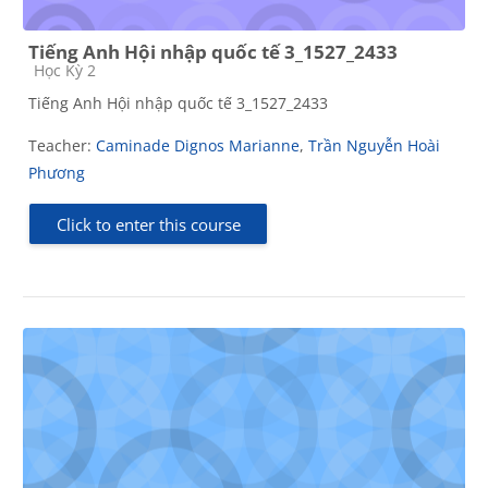
Tiếng Anh Hội nhập quốc tế 3_1527_2433
Course category
Học Kỳ 2
Tiếng Anh Hội nhập quốc tế 3_1527_2433
Teacher:
Caminade Dignos Marianne
,
Trần Nguyễn Hoài
Phương
Click to enter this course