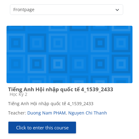
Course categories
Tiếng Anh Hội nhập quốc tế 4_1539_2433
Course category
Học Kỳ 2
Tiếng Anh Hội nhập quốc tế 4_1539_2433
Teacher:
Duong Nam PHAM
,
Nguyen Chi Thanh
Click to enter this course