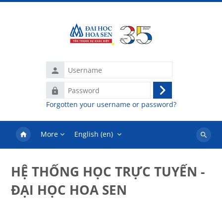
Skip to main content
Username
Password
Log
Forgotten your username or password?
in
More
English ‎(en)‎
Search
courses
HỆ THỐNG HỌC TRỰC TUYẾN -
ĐẠI HỌC HOA SEN