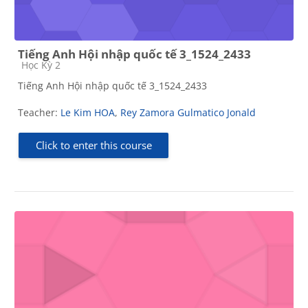
Tiếng Anh Hội nhập quốc tế 3_1524_2433
Course category
Học Kỳ 2
Tiếng Anh Hội nhập quốc tế 3_1524_2433
Teacher:
Le Kim HOA
,
Rey Zamora Gulmatico Jonald
Click to enter this course