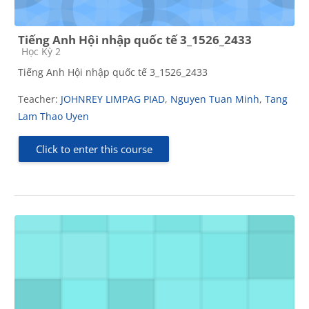
Tiếng Anh Hội nhập quốc tế 3_1526_2433
Course category
Học Kỳ 2
Tiếng Anh Hội nhập quốc tế 3_1526_2433
Teacher:
JOHNREY LIMPAG PIAD
,
Nguyen Tuan Minh
,
Tang
Lam Thao Uyen
Click to enter this course