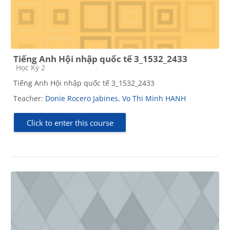
Tiếng Anh Hội nhập quốc tế 3_1532_2433
Course category
Học Kỳ 2
Tiếng Anh Hội nhập quốc tế 3_1532_2433
Teacher:
Donie Rocero Jabines
,
Vo Thi Minh HANH
Click to enter this course