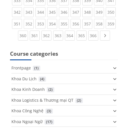
(current)
(current)
(current)
(current)
(current)
(current)
(current)
(current)
(curren
333
334
335
336
337
338
339
340
341
(current)
(current)
(current)
(current)
(current)
(current)
(current)
(current)
(curren
342
343
344
345
346
347
348
349
350
(current)
(current)
(current)
(current)
(current)
(current)
(current)
(current)
(curren
351
352
353
354
355
356
357
358
359
(current)
(current)
(current)
(current)
(current)
(current)
(current)
Next page
360
361
362
363
364
365
366
Course categories
Frontpage
 (1)
Khoa Du Lịch
 (4)
Khoa Kinh Doanh
 (2)
Khoa Logistics & Thương mại QT
 (2)
Khoa Công Nghệ
 (3)
Khoa Ngoại Ngữ
 (17)