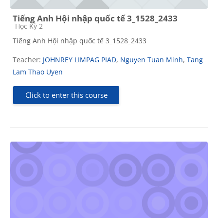
Tiếng Anh Hội nhập quốc tế 3_1528_2433
Course category
Học Kỳ 2
Tiếng Anh Hội nhập quốc tế 3_1528_2433
Teacher:
JOHNREY LIMPAG PIAD
,
Nguyen Tuan Minh
,
Tang
Lam Thao Uyen
Click to enter this course