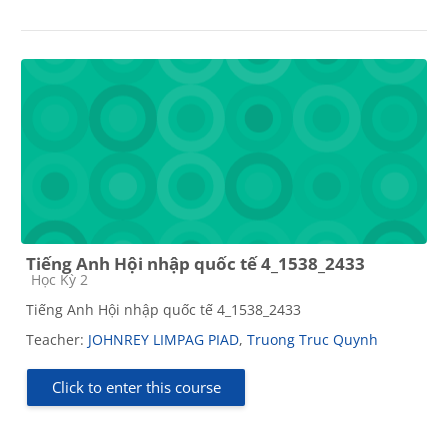
Tiếng Anh Hội nhập quốc tế 4_1538_2433
Course category
Học Kỳ 2
Tiếng Anh Hội nhập quốc tế 4_1538_2433
Teacher:
JOHNREY LIMPAG PIAD
,
Truong Truc Quynh
Click to enter this course