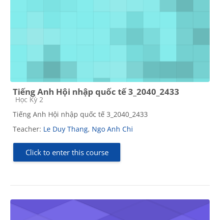
Tiếng Anh Hội nhập quốc tế 3_2040_2433
Course category
Học Kỳ 2
Tiếng Anh Hội nhập quốc tế 3_2040_2433
Teacher:
Le Duy Thang
,
Ngo Anh Chi
Click to enter this course