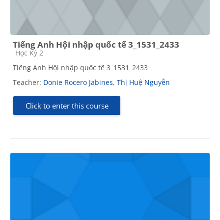
Tiếng Anh Hội nhập quốc tế 3_1531_2433
Course category
Học Kỳ 2
Tiếng Anh Hội nhập quốc tế 3_1531_2433
Teacher:
Donie Rocero Jabines
,
Thị Huệ Nguyễn
Click to enter this course