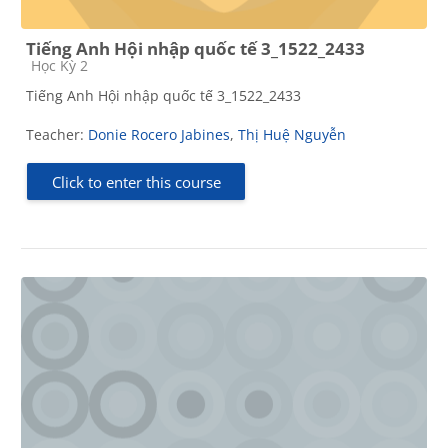
Tiếng Anh Hội nhập quốc tế 3_1522_2433
Course category
Học Kỳ 2
Tiếng Anh Hội nhập quốc tế 3_1522_2433
Teacher:
Donie Rocero Jabines
,
Thị Huệ Nguyễn
Click to enter this course