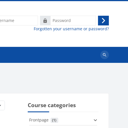
e
Password
Log
Forgotten your username or password?
in
Search
courses
Course categories
Frontpage
 (1)