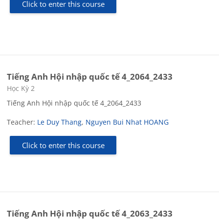
Click to enter this course
Tiếng Anh Hội nhập quốc tế 4_2064_2433
Course category
Học Kỳ 2
Tiếng Anh Hội nhập quốc tế 4_2064_2433
Teacher:
Le Duy Thang
,
Nguyen Bui Nhat HOANG
Click to enter this course
Tiếng Anh Hội nhập quốc tế 4_2063_2433