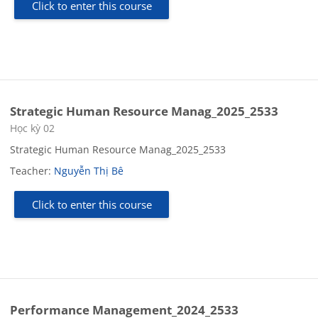
Click to enter this course
Strategic Human Resource Manag_2025_2533
Course category
Học kỳ 02
Strategic Human Resource Manag_2025_2533
Teacher:
Nguyễn Thị Bê
Click to enter this course
Performance Management_2024_2533