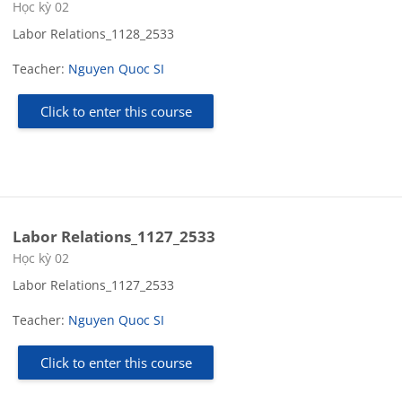
Course category
Học kỳ 02
Labor Relations_1128_2533
Teacher:
Nguyen Quoc SI
Click to enter this course
Labor Relations_1127_2533
Course category
Học kỳ 02
Labor Relations_1127_2533
Teacher:
Nguyen Quoc SI
Click to enter this course