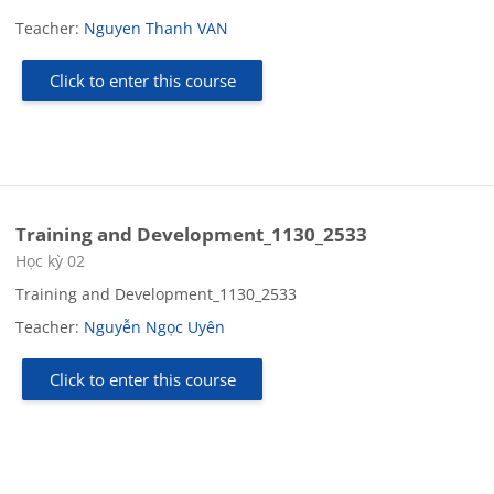
Teacher:
Nguyen Thanh VAN
Click to enter this course
Training and Development_1130_2533
Course category
Học kỳ 02
Training and Development_1130_2533
Teacher:
Nguyễn Ngọc Uyên
Click to enter this course