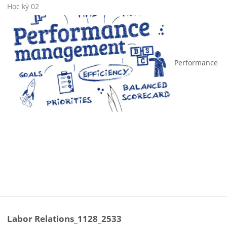
Course category
Học kỳ 02
Performance
Labor Relations_1128_2533