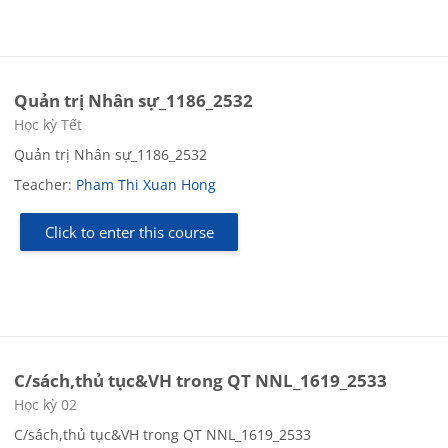
Quản trị Nhân sự_1186_2532
Course category
Học kỳ Tết
Quản trị Nhân sự_1186_2532
Teacher:
Pham Thi Xuan Hong
Click to enter this course
C/sách,thủ tục&VH trong QT NNL_1619_2533
Course category
Học kỳ 02
C/sách,thủ tục&VH trong QT NNL_1619_2533