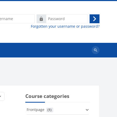
e
Password
Log
Forgotten your username or password?
in
Search
courses
Course categories
Frontpage
 (1)