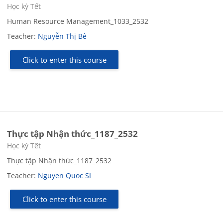
Course category
Học kỳ Tết
Human Resource Management_1033_2532
Teacher:
Nguyễn Thị Bê
Click to enter this course
Thực tập Nhận thức_1187_2532
Course category
Học kỳ Tết
Thực tập Nhận thức_1187_2532
Teacher:
Nguyen Quoc SI
Click to enter this course