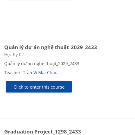
Quản lý dự án nghệ thuật_2029_2433
Course category
Học Kỳ 02
Quản lý dự án nghệ thuật_2029_2433
Teacher:
Trần Vi Mai Châu
Click to enter this course
Graduation Project_1298_2433