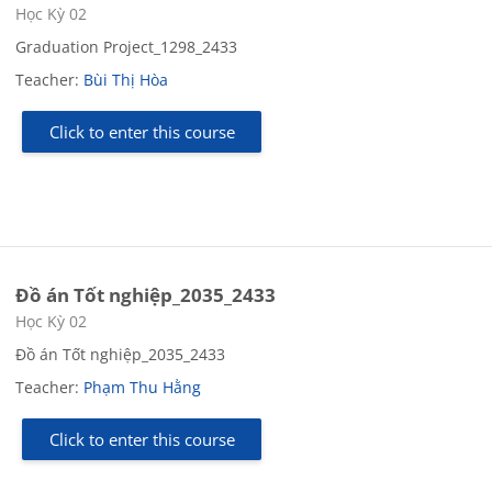
Course category
Học Kỳ 02
Graduation Project_1298_2433
Teacher:
Bùi Thị Hòa
Click to enter this course
Đồ án Tốt nghiệp_2035_2433
Course category
Học Kỳ 02
Đồ án Tốt nghiệp_2035_2433
Teacher:
Phạm Thu Hằng
Click to enter this course