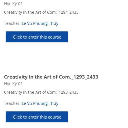
Course category
Học Kỳ 02
Creativity in the Art of Com._1294_2433
Teacher:
Le Vu Phuong Thuy
Click to enter this course
Creativity in the Art of Com._1293_2433
Course category
Học Kỳ 02
Creativity in the Art of Com._1293_2433
Teacher:
Le Vu Phuong Thuy
Click to enter this course