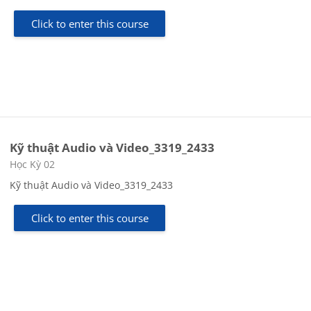
Click to enter this course
Kỹ thuật Audio và Video_3319_2433
Course category
Học Kỳ 02
Kỹ thuật Audio và Video_3319_2433
Click to enter this course