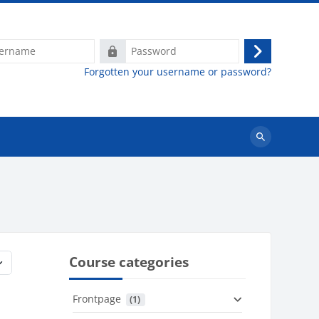
e
Password
Log
Forgotten your username or password?
in
Search
courses
Course categories
Frontpage
 (1)