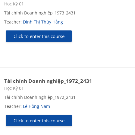
Course category
Học Kỳ 01
Tài chính Doanh nghiệp_1973_2431
Teacher:
Đinh Thị Thúy Hằng
Click to enter this course
Tài chính Doanh nghiệp_1972_2431
Course category
Học Kỳ 01
Tài chính Doanh nghiệp_1972_2431
Teacher:
Lê Hồng Nam
Click to enter this course