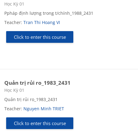
Course category
Học Kỳ 01
Ppháp định lượng trong t/chính_1988_2431
Teacher:
Tran Thi Hoang VI
Click to enter this course
Quản trị rủi ro_1983_2431
Course category
Học Kỳ 01
Quản trị rủi ro_1983_2431
Teacher:
Nguyen Minh TRIET
Click to enter this course