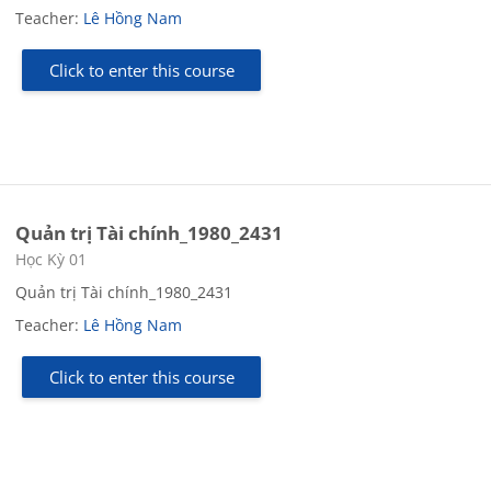
Teacher:
Lê Hồng Nam
Click to enter this course
Quản trị Tài chính_1980_2431
Course category
Học Kỳ 01
Quản trị Tài chính_1980_2431
Teacher:
Lê Hồng Nam
Click to enter this course