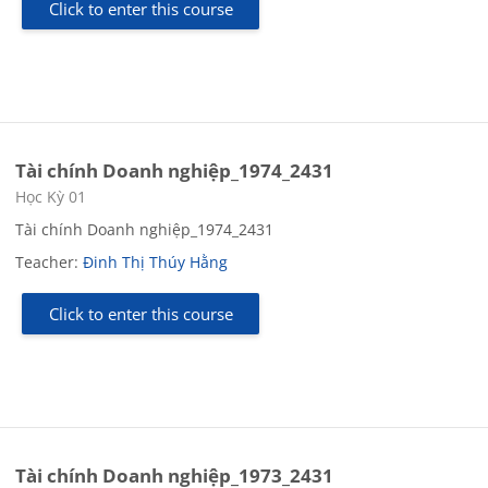
Click to enter this course
Tài chính Doanh nghiệp_1974_2431
Course category
Học Kỳ 01
Tài chính Doanh nghiệp_1974_2431
Teacher:
Đinh Thị Thúy Hằng
Click to enter this course
Tài chính Doanh nghiệp_1973_2431