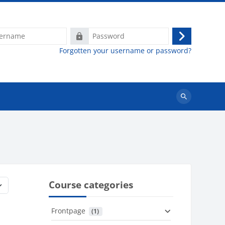
e
Password
Log
Forgotten your username or password?
in
Search
courses
Course categories
Frontpage
 (1)