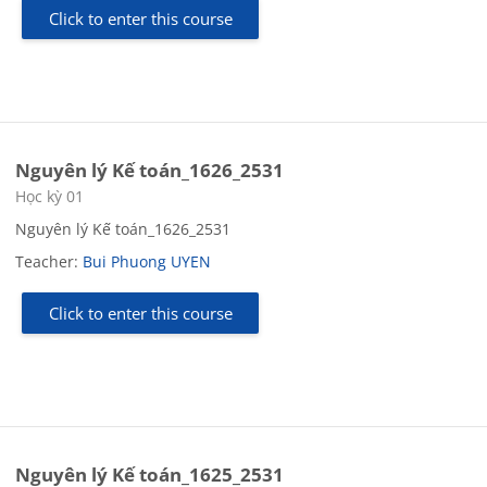
Click to enter this course
Nguyên lý Kế toán_1626_2531
Course category
Học kỳ 01
Nguyên lý Kế toán_1626_2531
Teacher:
Bui Phuong UYEN
Click to enter this course
Nguyên lý Kế toán_1625_2531