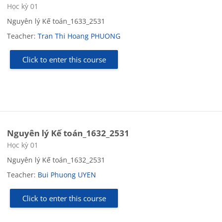
Course category
Học kỳ 01
Nguyên lý Kế toán_1633_2531
Teacher:
Tran Thi Hoang PHUONG
Click to enter this course
Nguyên lý Kế toán_1632_2531
Course category
Học kỳ 01
Nguyên lý Kế toán_1632_2531
Teacher:
Bui Phuong UYEN
Click to enter this course