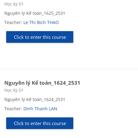
Course category
Học kỳ 01
Nguyên lý Kế toán_1625_2531
Teacher:
Le Thi Bich THAO
Click to enter this course
Nguyên lý Kế toán_1624_2531
Course category
Học kỳ 01
Nguyên lý Kế toán_1624_2531
Teacher:
Dinh Thanh LAN
Click to enter this course