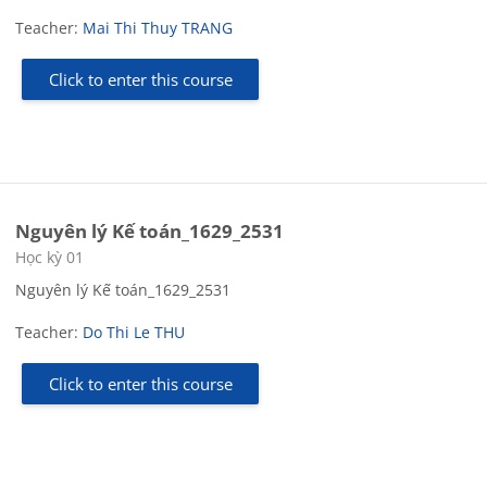
Teacher:
Mai Thi Thuy TRANG
Click to enter this course
Nguyên lý Kế toán_1629_2531
Course category
Học kỳ 01
Nguyên lý Kế toán_1629_2531
Teacher:
Do Thi Le THU
Click to enter this course