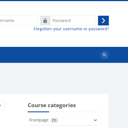
e
Password
Log
Forgotten your username or password?
in
Search
courses
Course categories
Frontpage
 (1)