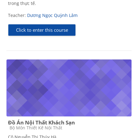
trong thực tế.
Teacher:
Dương Ngọc Quỳnh Lâm
Click to enter this course
Đồ Án Nội Thất Khách Sạn
Course category
Bộ Môn Thiết Kế Nội Thất
Cô Nguyễn Thị Thúy Hà