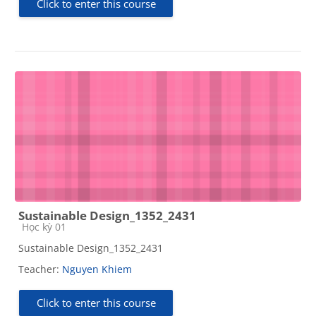
Click to enter this course
Sustainable Design_1352_2431
Course category
Học kỳ 01
Sustainable Design_1352_2431
Teacher:
Nguyen Khiem
Click to enter this course