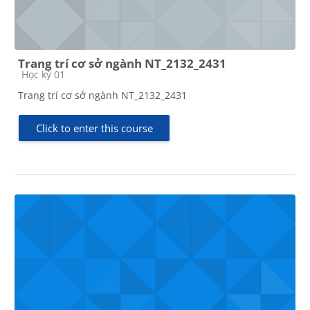
Trang trí cơ sở ngành NT_2132_2431
Course category
Học kỳ 01
Trang trí cơ sở ngành NT_2132_2431
Click to enter this course