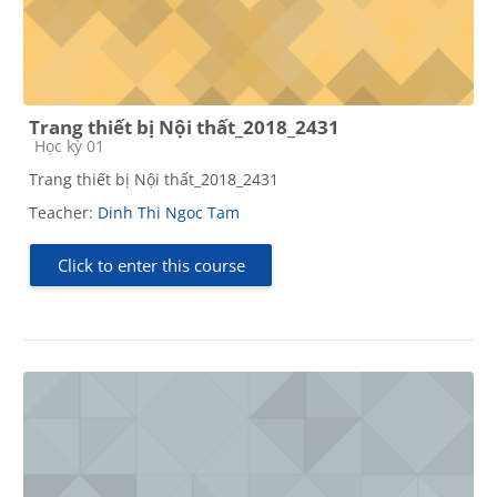
Trang thiết bị Nội thất_2018_2431
Course category
Học kỳ 01
Trang thiết bị Nội thất_2018_2431
Teacher:
Dinh Thi Ngoc Tam
Click to enter this course