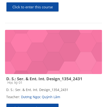
Click to enter this course
D. S.: Ser. & Ent. Int. Design_1354_2431
Course category
Học kỳ 01
D. S.: Ser. & Ent. Int. Design_1354_2431
Teacher:
Dương Ngọc Quỳnh Lâm