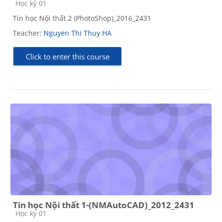
Course category
Học kỳ 01
Tin học Nội thất 2 (PhotoShop)_2016_2431
Teacher:
Nguyen Thi Thuy HA
Click to enter this course
Tin học Nội thất 1-(NMAutoCAD)_2012_2431
Course category
Học kỳ 01