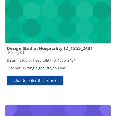
Design Studio: Hospitality ID_1355_2431
Course category
Học kỳ 01
Design Studio: Hospitality ID_1355_2431
Teacher:
Dương Ngọc Quỳnh Lâm
Click to enter this course