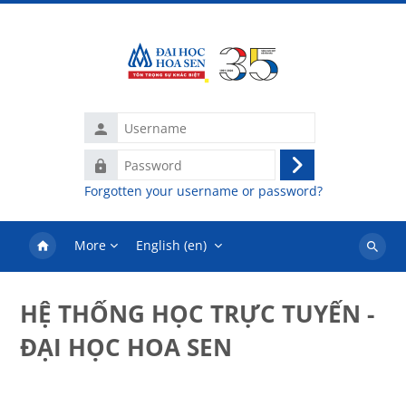
Skip to main content
Username
Password
Log
Forgotten your username or password?
in
More
English ‎(en)‎
Search
courses
HỆ THỐNG HỌC TRỰC TUYẾN -
ĐẠI HỌC HOA SEN