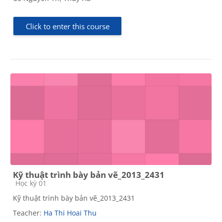
Click to enter this course
Kỹ thuật trình bày bản vẽ_2013_2431
Course category
Học kỳ 01
Kỹ thuật trình bày bản vẽ_2013_2431
Teacher:
Ha Thi Hoai Thu