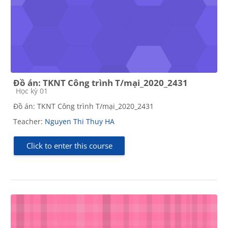
Đồ án: TKNT Công trình T/mại_2020_2431
Course category
Học kỳ 01
Đồ án: TKNT Công trình T/mại_2020_2431
Teacher:
Nguyen Thi Thuy HA
Click to enter this course