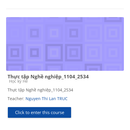
Thực tập Nghề nghiệp_1104_2534
Course category
Học kỳ Hè
Thực tập Nghề nghiệp_1104_2534
Teacher:
Nguyen Thi Lan TRUC
Click to enter this course