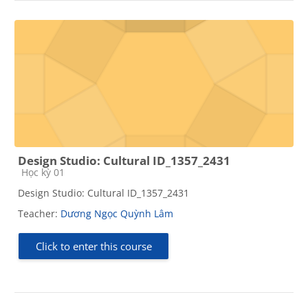
Design Studio: Cultural ID_1357_2431
Course category
Học kỳ 01
Design Studio: Cultural ID_1357_2431
Teacher:
Dương Ngọc Quỳnh Lâm
Click to enter this course