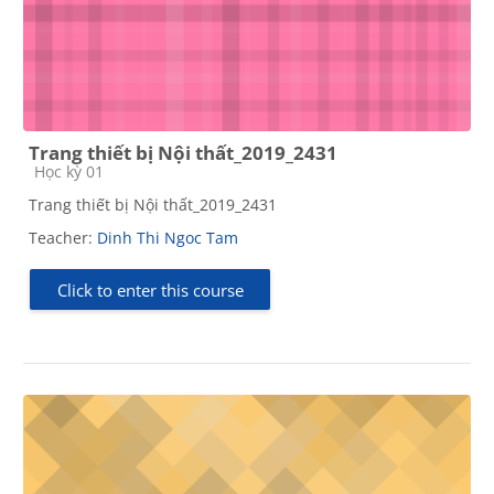
Trang thiết bị Nội thất_2019_2431
Course category
Học kỳ 01
Trang thiết bị Nội thất_2019_2431
Teacher:
Dinh Thi Ngoc Tam
Click to enter this course