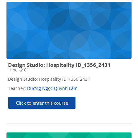
Design Studio: Hospitality ID_1356_2431
Course category
Học kỳ 01
Design Studio: Hospitality ID_1356_2431
Teacher:
Dương Ngọc Quỳnh Lâm
Click to enter this course