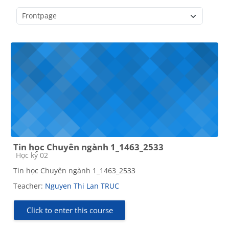
Course categories
Tin học Chuyên ngành 1_1463_2533
Course category
Học kỳ 02
Tin học Chuyên ngành 1_1463_2533
Teacher:
Nguyen Thi Lan TRUC
Click to enter this course