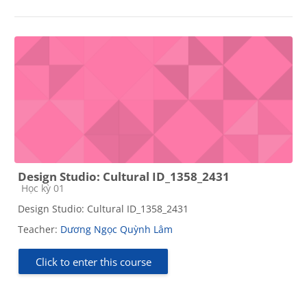
Design Studio: Cultural ID_1358_2431
Course category
Học kỳ 01
Design Studio: Cultural ID_1358_2431
Teacher:
Dương Ngọc Quỳnh Lâm
Click to enter this course