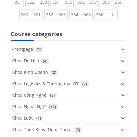
(current)
(current)
(current)
(current)
(current)
(current)
(current)
(current)
(curren
351
352
353
354
355
356
357
358
359
(current)
(current)
(current)
(current)
(current)
(current)
(current)
Next page
360
361
362
363
364
365
366
Course categories
Frontpage
 (1)
Khoa Du Lịch
 (4)
Khoa Kinh Doanh
 (2)
Khoa Logistics & Thương mại QT
 (2)
Khoa Công Nghệ
 (3)
Khoa Ngoại Ngữ
 (17)
Khoa Luật
 (1)
Khoa Thiết Kế và Nghệ Thuật
 (3)