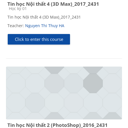
Tin học Nội thất 4 (3D Max)_2017_2431
Course category
Học kỳ 01
Tin học Nội thất 4 (3D Max)_2017_2431
Teacher:
Nguyen Thi Thuy HA
Click to enter this course
Tin học Nội thất 2 (PhotoShop)_2016_2431