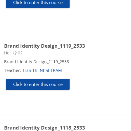
Click to enter this course
Brand Identity Design_1119_2533
Course category
Học kỳ 02
Brand Identity Design_1119_2533
Teacher:
Tran Thi Nhat TRAM
Click to enter this course
Brand Identity Design_1118_2533