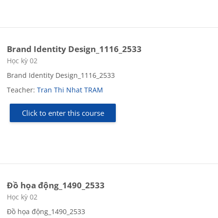
Brand Identity Design_1116_2533
Course category
Học kỳ 02
Brand Identity Design_1116_2533
Teacher:
Tran Thi Nhat TRAM
Click to enter this course
Đồ họa động_1490_2533
Course category
Học kỳ 02
Đồ họa động_1490_2533