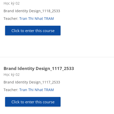
Course category
Học kỳ 02
Brand Identity Design_1118_2533
Teacher:
Tran Thi Nhat TRAM
Click to enter this course
Brand Identity Design_1117_2533
Course category
Học kỳ 02
Brand Identity Design_1117_2533
Teacher:
Tran Thi Nhat TRAM
Click to enter this course