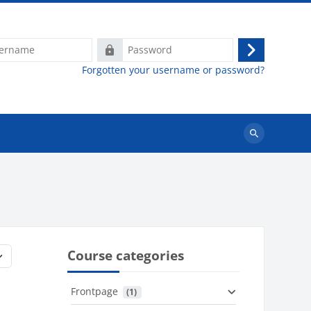
e
Password
Log
Forgotten your username or password?
in
Search
courses
Course categories
Frontpage
 (1)