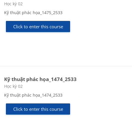
Course category
Học kỳ 02
Kỹ thuật phác họa_1475_2533
Click to enter this course
Kỹ thuật phác họa_1474_2533
Course category
Học kỳ 02
Kỹ thuật phác họa_1474_2533
Click to enter this course