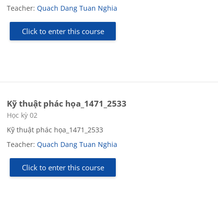
Teacher:
Quach Dang Tuan Nghia
Click to enter this course
Kỹ thuật phác họa_1471_2533
Course category
Học kỳ 02
Kỹ thuật phác họa_1471_2533
Teacher:
Quach Dang Tuan Nghia
Click to enter this course