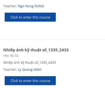
Teacher:
Ngo Hung DUNG
Click to enter this course
Nhiếp ảnh kỹ thuật số_1335_2433
Course category
Học Kỳ 02
Nhiếp ảnh kỹ thuật số_1335_2433
Teacher:
Ly Quang VINH
Click to enter this course