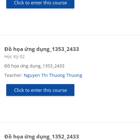
Click to enter this course
Đồ họa ứng dụng_1353_2433
Course category
Học Kỳ 02
Đồ họa ứng dụng_1353_2433
Teacher:
Nguyen Thi Thuong Thuong
Click to enter this course
Đồ họa ứng dụng_1352_2433