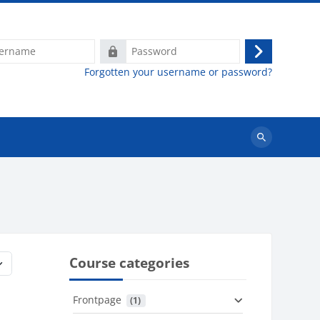
e
Password
Log
Forgotten your username or password?
in
Search
courses
Course categories
Frontpage
 (1)