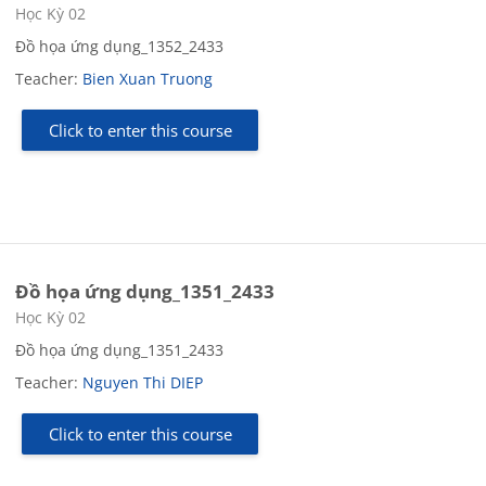
Course category
Học Kỳ 02
Đồ họa ứng dụng_1352_2433
Teacher:
Bien Xuan Truong
Click to enter this course
Đồ họa ứng dụng_1351_2433
Course category
Học Kỳ 02
Đồ họa ứng dụng_1351_2433
Teacher:
Nguyen Thi DIEP
Click to enter this course