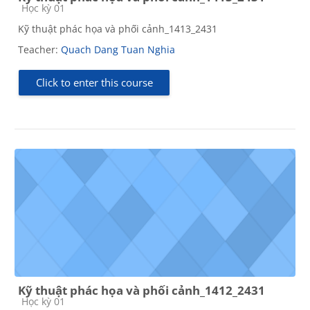
Course category
Học kỳ 01
Kỹ thuật phác họa và phối cảnh_1413_2431
Teacher:
Quach Dang Tuan Nghia
Click to enter this course
Kỹ thuật phác họa và phối cảnh_1412_2431
Course category
Học kỳ 01