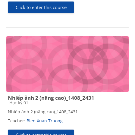
Click to enter this course
Nhiếp ảnh 2 (nâng cao)_1408_2431
Course category
Học kỳ 01
Nhiếp ảnh 2 (nâng cao)_1408_2431
Teacher:
Bien Xuan Truong