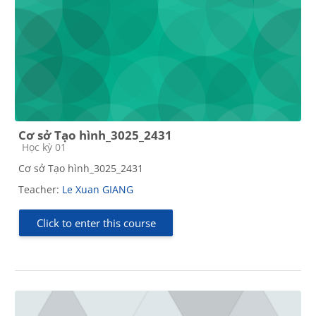
Cơ sở Tạo hình_3025_2431
Course category
Học kỳ 01
Cơ sở Tạo hình_3025_2431
Teacher:
Le Xuan GIANG
Click to enter this course