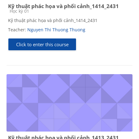
Kỹ thuật phác họa và phối cảnh_1414_2431
Course category
Học kỳ 01
Kỹ thuật phác họa và phối cảnh_1414_2431
Teacher:
Nguyen Thi Thuong Thuong
Click to enter this course
Kỹ thuật phác họa và phối cảnh_1413_2431