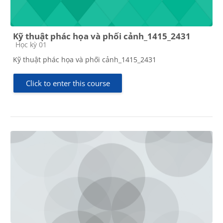
Kỹ thuật phác họa và phối cảnh_1415_2431
Course category
Học kỳ 01
Kỹ thuật phác họa và phối cảnh_1415_2431
Click to enter this course