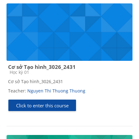
Cơ sở Tạo hình_3026_2431
Course category
Học kỳ 01
Cơ sở Tạo hình_3026_2431
Teacher:
Nguyen Thi Thuong Thuong
Click to enter this course