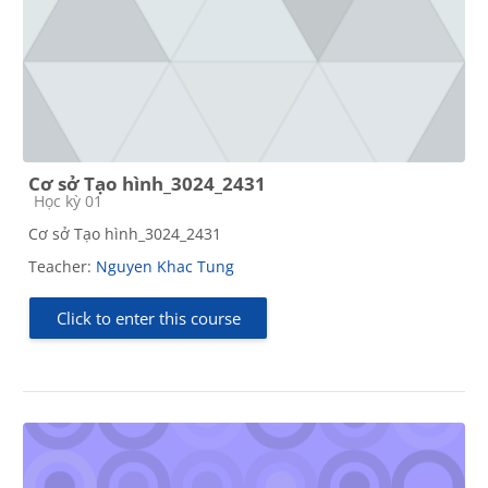
Cơ sở Tạo hình_3024_2431
Course category
Học kỳ 01
Cơ sở Tạo hình_3024_2431
Teacher:
Nguyen Khac Tung
Click to enter this course