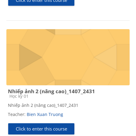
Click to enter this course
Nhiếp ảnh 2 (nâng cao)_1407_2431
Course category
Học kỳ 01
Nhiếp ảnh 2 (nâng cao)_1407_2431
Teacher:
Bien Xuan Truong
Click to enter this course