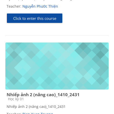
Teacher:
Nguyễn Phước Thiện
Click to enter this course
Nhiếp ảnh 2 (nâng cao)_1410_2431
Course category
Học kỳ 01
Nhiếp ảnh 2 (nâng cao)_1410_2431