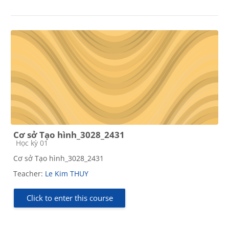
Cơ sở Tạo hình_3028_2431
Course category
Học kỳ 01
Cơ sở Tạo hình_3028_2431
Teacher:
Le Kim THUY
Click to enter this course