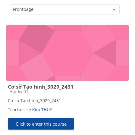
Course categories
Cơ sở Tạo hình_3029_2431
Course category
Học kỳ 01
Cơ sở Tạo hình_3029_2431
Teacher:
Le Kim THUY
Click to enter this course