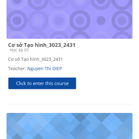
Cơ sở Tạo hình_3023_2431
Course category
Học kỳ 01
Cơ sở Tạo hình_3023_2431
Teacher:
Nguyen Thi DIEP
Click to enter this course