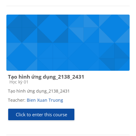
Tạo hình ứng dụng_2138_2431
Course category
Học kỳ 01
Tạo hình ứng dụng_2138_2431
Teacher:
Bien Xuan Truong
Click to enter this course