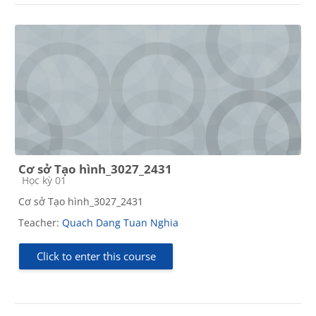
Cơ sở Tạo hình_3027_2431
Course category
Học kỳ 01
Cơ sở Tạo hình_3027_2431
Teacher:
Quach Dang Tuan Nghia
Click to enter this course