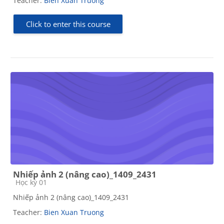
Teacher:
Bien Xuan Truong
Click to enter this course
Nhiếp ảnh 2 (nâng cao)_1409_2431
Course category
Học kỳ 01
Nhiếp ảnh 2 (nâng cao)_1409_2431
Teacher:
Bien Xuan Truong