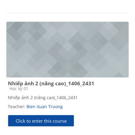
Nhiếp ảnh 2 (nâng cao)_1406_2431
Course category
Học kỳ 01
Nhiếp ảnh 2 (nâng cao)_1406_2431
Teacher:
Bien Xuan Truong
Click to enter this course