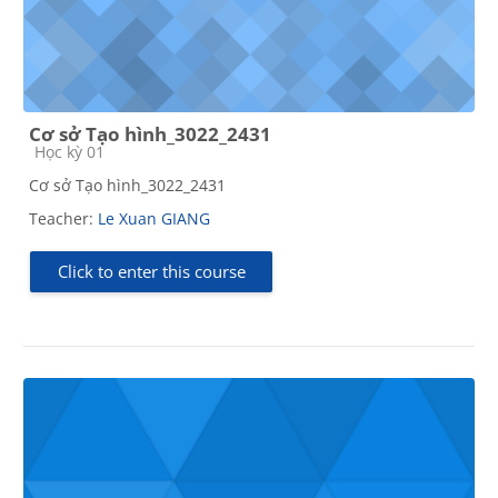
Cơ sở Tạo hình_3022_2431
Course category
Học kỳ 01
Cơ sở Tạo hình_3022_2431
Teacher:
Le Xuan GIANG
Click to enter this course