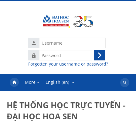
Skip to main content
Username
Password
Log
Forgotten your username or password?
in
More
English ‎(en)‎
Search
courses
HỆ THỐNG HỌC TRỰC TUYẾN -
ĐẠI HỌC HOA SEN