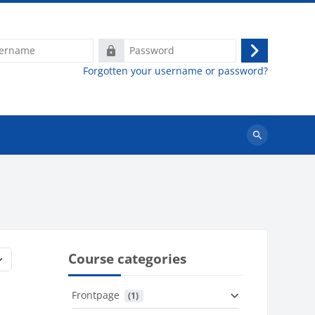
e
Password
Log
Forgotten your username or password?
in
Search
courses
Course categories
Frontpage
 (1)