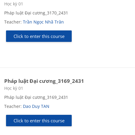
Course category
Học kỳ 01
Pháp luật Đại cương_3170_2431
Teacher:
Trần Ngọc Nhã Trân
Click to enter this course
Pháp luật Đại cương_3169_2431
Course category
Học kỳ 01
Pháp luật Đại cương_3169_2431
Teacher:
Dao Duy TAN
Click to enter this course