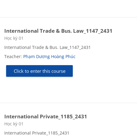
International Trade & Bus. Law_1147_2431
Course category
Học kỳ 01
International Trade & Bus. Law_1147_2431
Teacher:
Phạm Dương Hoàng Phúc
Click to enter this course
International Private_1185_2431
Course category
Học kỳ 01
International Private_1185_2431