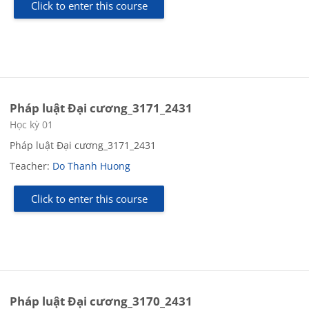
Click to enter this course
Pháp luật Đại cương_3171_2431
Course category
Học kỳ 01
Pháp luật Đại cương_3171_2431
Teacher:
Do Thanh Huong
Click to enter this course
Pháp luật Đại cương_3170_2431