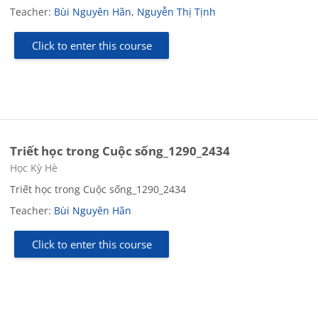
Teacher:
Bùi Nguyên Hãn
,
Nguyễn Thị Tịnh
Click to enter this course
Triết học trong Cuộc sống_1290_2434
Course category
Học Kỳ Hè
Triết học trong Cuộc sống_1290_2434
Teacher:
Bùi Nguyên Hãn
Click to enter this course