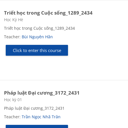
Triết học trong Cuộc sống_1289_2434
Course category
Học Kỳ Hè
Triết học trong Cuộc sống_1289_2434
Teacher:
Bùi Nguyên Hãn
Click to enter this course
Pháp luật Đại cương_3172_2431
Course category
Học kỳ 01
Pháp luật Đại cương_3172_2431
Teacher:
Trần Ngọc Nhã Trân