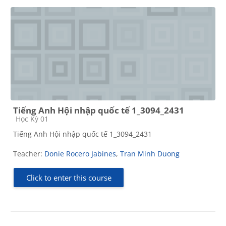
Tiếng Anh Hội nhập quốc tế 1_3094_2431
Course category
Học Kỳ 01
Tiếng Anh Hội nhập quốc tế 1_3094_2431
Teacher:
Donie Rocero Jabines
,
Tran Minh Duong
Click to enter this course