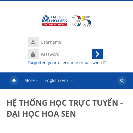
Skip to main content
Username
Password
Log
Forgotten your username or password?
in
More
English ‎(en)‎
Search
courses
HỆ THỐNG HỌC TRỰC TUYẾN -
ĐẠI HỌC HOA SEN