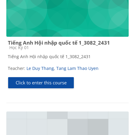
Tiếng Anh Hội nhập quốc tế 1_3082_2431
Course category
Học Kỳ 01
Tiếng Anh Hội nhập quốc tế 1_3082_2431
Teacher:
Le Duy Thang
,
Tang Lam Thao Uyen
Click to enter this course