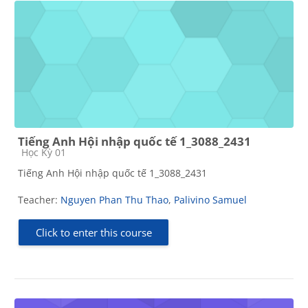
Tiếng Anh Hội nhập quốc tế 1_3088_2431
Course category
Học Kỳ 01
Tiếng Anh Hội nhập quốc tế 1_3088_2431
Teacher:
Nguyen Phan Thu Thao
,
Palivino Samuel
Click to enter this course