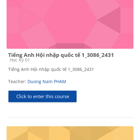
Tiếng Anh Hội nhập quốc tế 1_3086_2431
Course category
Học Kỳ 01
Tiếng Anh Hội nhập quốc tế 1_3086_2431
Teacher:
Duong Nam PHAM
Click to enter this course