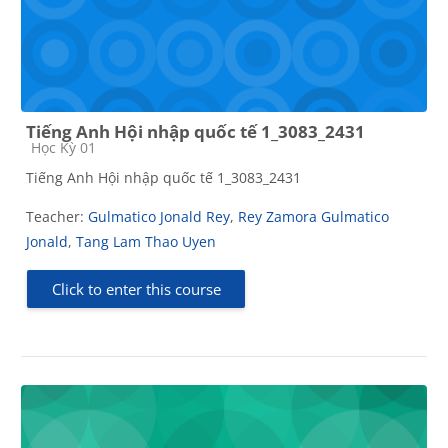
Tiếng Anh Hội nhập quốc tế 1_3083_2431
Course category
Học Kỳ 01
Tiếng Anh Hội nhập quốc tế 1_3083_2431
Teacher:
Gulmatico Jonald Rey
,
Rey Zamora Gulmatico
Jonald
,
Tang Lam Thao Uyen
Click to enter this course