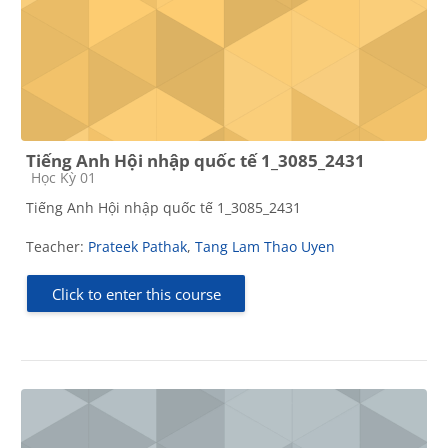
Tiếng Anh Hội nhập quốc tế 1_3085_2431
Course category
Học Kỳ 01
Tiếng Anh Hội nhập quốc tế 1_3085_2431
Teacher:
Prateek Pathak
,
Tang Lam Thao Uyen
Click to enter this course