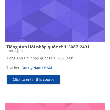
Tiếng Anh Hội nhập quốc tế 1_3087_2431
Course category
Học Kỳ 01
Tiếng Anh Hội nhập quốc tế 1_3087_2431
Teacher:
Duong Nam PHAM
Click to enter this course