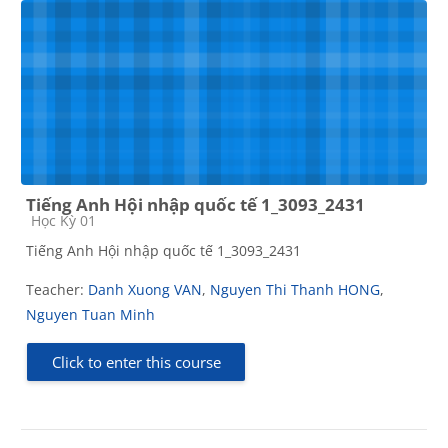
Tiếng Anh Hội nhập quốc tế 1_3093_2431
Course category
Học Kỳ 01
Tiếng Anh Hội nhập quốc tế 1_3093_2431
Teacher:
Danh Xuong VAN
,
Nguyen Thi Thanh HONG
,
Nguyen Tuan Minh
Click to enter this course