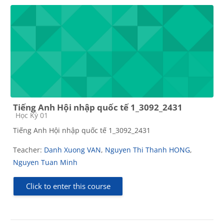
Tiếng Anh Hội nhập quốc tế 1_3092_2431
Course category
Học Kỳ 01
Tiếng Anh Hội nhập quốc tế 1_3092_2431
Teacher:
Danh Xuong VAN
,
Nguyen Thi Thanh HONG
,
Nguyen Tuan Minh
Click to enter this course