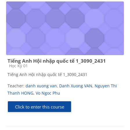
Tiếng Anh Hội nhập quốc tế 1_3090_2431
Course category
Học Kỳ 01
Tiếng Anh Hội nhập quốc tế 1_3090_2431
Teacher:
danh xuong van
,
Danh Xuong VAN
,
Nguyen Thi
Thanh HONG
,
Vo Ngoc Phu
Click to enter this course