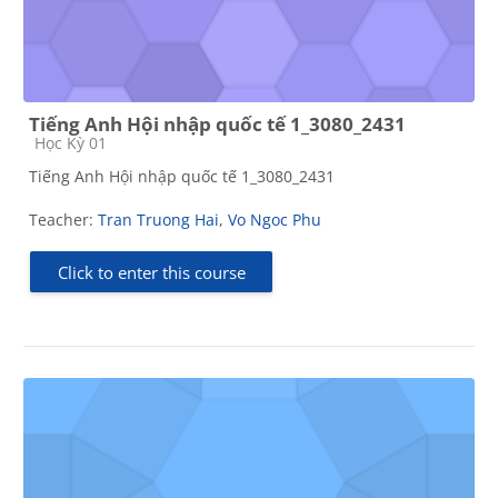
Tiếng Anh Hội nhập quốc tế 1_3080_2431
Course category
Học Kỳ 01
Tiếng Anh Hội nhập quốc tế 1_3080_2431
Teacher:
Tran Truong Hai
,
Vo Ngoc Phu
Click to enter this course