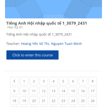
Tiếng Anh Hội nhập quốc tế 1_3079_2431
Course category
Học Kỳ 01
Tiếng Anh Hội nhập quốc tế 1_3079_2431
Teacher:
Hoàng Yến Vũ Thị
,
Nguyen Tuan Minh
Click to enter this course
Previous page
(current)
(current)
(current)
(current)
(current)
(current)
(current)
(current
1
2
3
4
5
6
7
8
(current)
(current)
(current)
(current)
(current)
(current)
(current)
(current)
(current
9
10
11
12
13
14
15
16
17
(current)
(current)
(current)
(current)
(current)
(current)
(current)
(current)
(current
18
19
20
21
22
23
24
25
26