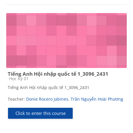
Tiếng Anh Hội nhập quốc tế 1_3096_2431
Course category
Học Kỳ 01
Tiếng Anh Hội nhập quốc tế 1_3096_2431
Teacher:
Donie Rocero Jabines
,
Trần Nguyễn Hoài Phương
Click to enter this course