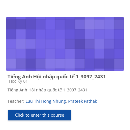
Tiếng Anh Hội nhập quốc tế 1_3097_2431
Course category
Học Kỳ 01
Tiếng Anh Hội nhập quốc tế 1_3097_2431
Teacher:
Luu Thi Hong Nhung
,
Prateek Pathak
Click to enter this course