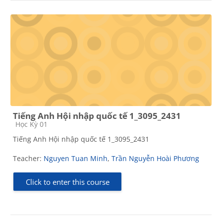
Tiếng Anh Hội nhập quốc tế 1_3095_2431
Course category
Học Kỳ 01
Tiếng Anh Hội nhập quốc tế 1_3095_2431
Teacher:
Nguyen Tuan Minh
,
Trần Nguyễn Hoài Phương
Click to enter this course