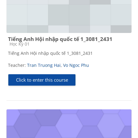
Tiếng Anh Hội nhập quốc tế 1_3081_2431
Course category
Học Kỳ 01
Tiếng Anh Hội nhập quốc tế 1_3081_2431
Teacher:
Tran Truong Hai
,
Vo Ngoc Phu
Click to enter this course