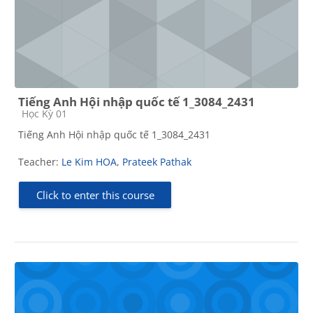
Tiếng Anh Hội nhập quốc tế 1_3084_2431
Course category
Học Kỳ 01
Tiếng Anh Hội nhập quốc tế 1_3084_2431
Teacher:
Le Kim HOA
,
Prateek Pathak
Click to enter this course