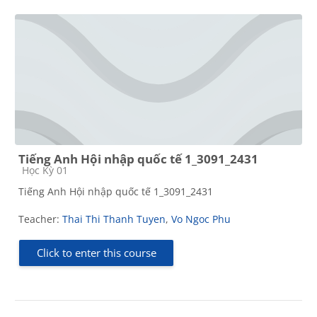
Tiếng Anh Hội nhập quốc tế 1_3091_2431
Course category
Học Kỳ 01
Tiếng Anh Hội nhập quốc tế 1_3091_2431
Teacher:
Thai Thi Thanh Tuyen
,
Vo Ngoc Phu
Click to enter this course