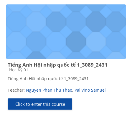
Tiếng Anh Hội nhập quốc tế 1_3089_2431
Course category
Học Kỳ 01
Tiếng Anh Hội nhập quốc tế 1_3089_2431
Teacher:
Nguyen Phan Thu Thao
,
Palivino Samuel
Click to enter this course