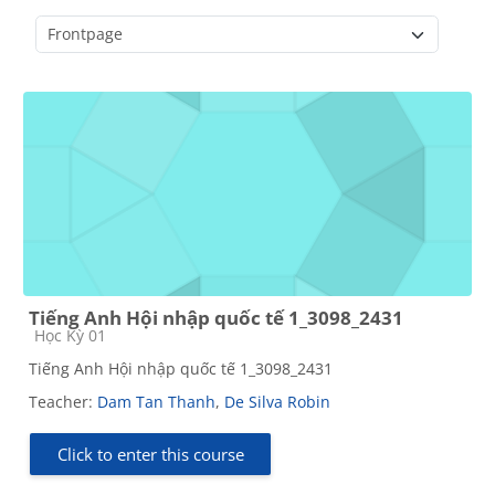
Course categories
Tiếng Anh Hội nhập quốc tế 1_3098_2431
Course category
Học Kỳ 01
Tiếng Anh Hội nhập quốc tế 1_3098_2431
Teacher:
Dam Tan Thanh
,
De Silva Robin
Click to enter this course