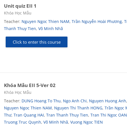
Unit quiz EII 1
Course category
Khóa Học Mẫu
Teacher:
Nguyen Ngoc Thien NAM
,
Trần Nguyễn Hoài Phương
,
T
Thanh Thuy Tien
,
Võ Minh Nhã
Click to enter this course
Khóa Mẫu EII 5-Ver 02
Course category
Khóa Học Mẫu
Teacher:
DUNG Hoang To Thu
,
Ngo Anh Chi
,
Nguyen Huong Anh
Nguyen Ngoc Thien NAM
,
Nguyen Thi Thanh HONG
,
Trần Ngọc 
Thư
,
Tran Quang HAI
,
Tran Thanh Thuy Tien
,
Tran Thi Ngoc OA
Truong Truc Quynh
,
Võ Minh Nhã
,
Vuong Ngoc TIEN