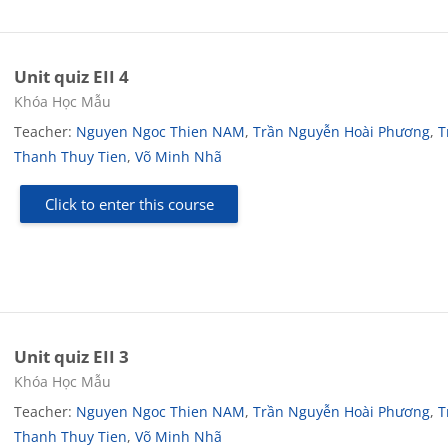
Unit quiz EII 4
Course category
Khóa Học Mẫu
Teacher:
Nguyen Ngoc Thien NAM
,
Trần Nguyễn Hoài Phương
,
T
Thanh Thuy Tien
,
Võ Minh Nhã
Click to enter this course
Unit quiz EII 3
Course category
Khóa Học Mẫu
Teacher:
Nguyen Ngoc Thien NAM
,
Trần Nguyễn Hoài Phương
,
T
Thanh Thuy Tien
,
Võ Minh Nhã