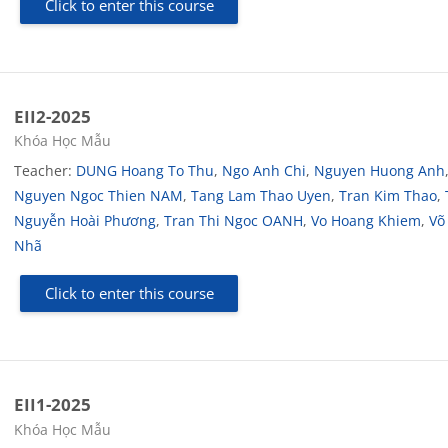
Click to enter this course
EII2-2025
Course category
Khóa Học Mẫu
Teacher:
DUNG Hoang To Thu
,
Ngo Anh Chi
,
Nguyen Huong Anh
Nguyen Ngoc Thien NAM
,
Tang Lam Thao Uyen
,
Tran Kim Thao
,
Nguyễn Hoài Phương
,
Tran Thi Ngoc OANH
,
Vo Hoang Khiem
,
Võ
Nhã
Click to enter this course
EII1-2025
Course category
Khóa Học Mẫu