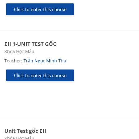
Click to enter this course
EII 1-UNIT TEST GỐC
Course category
Khóa Học Mẫu
Teacher:
Trần Ngọc Minh Thư
Click to enter this course
Unit Test gốc EII
Course category
Khóa Học Mẫu