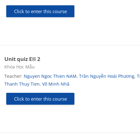
Click to enter this course
Unit quiz EII 2
Course category
Khóa Học Mẫu
Teacher:
Nguyen Ngoc Thien NAM
,
Trần Nguyễn Hoài Phương
,
T
Thanh Thuy Tien
,
Võ Minh Nhã
Click to enter this course