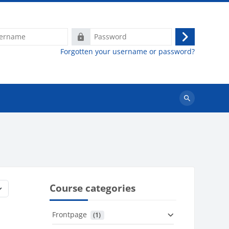
e
Password
Log
Forgotten your username or password?
in
Search
courses
Course categories
Frontpage
 (1)