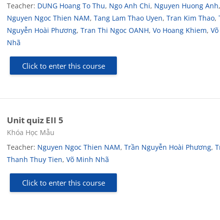
Teacher:
DUNG Hoang To Thu
,
Ngo Anh Chi
,
Nguyen Huong Anh
Nguyen Ngoc Thien NAM
,
Tang Lam Thao Uyen
,
Tran Kim Thao
,
Nguyễn Hoài Phương
,
Tran Thi Ngoc OANH
,
Vo Hoang Khiem
,
Võ
Nhã
Click to enter this course
Unit quiz EII 5
Course category
Khóa Học Mẫu
Teacher:
Nguyen Ngoc Thien NAM
,
Trần Nguyễn Hoài Phương
,
T
Thanh Thuy Tien
,
Võ Minh Nhã
Click to enter this course