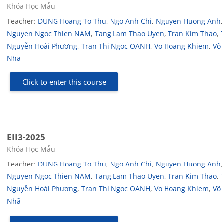
Course category
Khóa Học Mẫu
Teacher:
DUNG Hoang To Thu
,
Ngo Anh Chi
,
Nguyen Huong Anh
Nguyen Ngoc Thien NAM
,
Tang Lam Thao Uyen
,
Tran Kim Thao
,
Nguyễn Hoài Phương
,
Tran Thi Ngoc OANH
,
Vo Hoang Khiem
,
Võ
Nhã
Click to enter this course
EII3-2025
Course category
Khóa Học Mẫu
Teacher:
DUNG Hoang To Thu
,
Ngo Anh Chi
,
Nguyen Huong Anh
Nguyen Ngoc Thien NAM
,
Tang Lam Thao Uyen
,
Tran Kim Thao
,
Nguyễn Hoài Phương
,
Tran Thi Ngoc OANH
,
Vo Hoang Khiem
,
Võ
Nhã