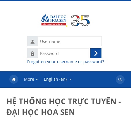
Skip to main content
Username
Password
Log
Forgotten your username or password?
in
More
English ‎(en)‎
Search
courses
HỆ THỐNG HỌC TRỰC TUYẾN -
ĐẠI HỌC HOA SEN