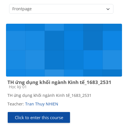
Course categories
TH ứng dụng khối ngành Kinh tế_1683_2531
Course category
Học kỳ 01
TH ứng dụng khối ngành Kinh tế_1683_2531
Teacher:
Tran Thuy NHIEN
Click to enter this course