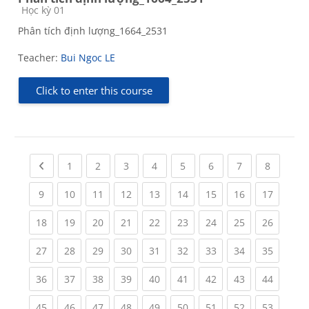
Course category
Học kỳ 01
Phân tích định lượng_1664_2531
Teacher:
Bui Ngoc LE
Click to enter this course
Previous page
(current)
(current)
(current)
(current)
(current)
(current)
(current)
(current
1
2
3
4
5
6
7
8
(current)
(current)
(current)
(current)
(current)
(current)
(current)
(current)
(current
9
10
11
12
13
14
15
16
17
(current)
(current)
(current)
(current)
(current)
(current)
(current)
(current)
(current
18
19
20
21
22
23
24
25
26
(current)
(current)
(current)
(current)
(current)
(current)
(current)
(current)
(current
27
28
29
30
31
32
33
34
35
(current)
(current)
(current)
(current)
(current)
(current)
(current)
(current)
(current
36
37
38
39
40
41
42
43
44
(current)
(current)
(current)
(current)
(current)
(current)
(current)
(current)
(current
45
46
47
48
49
50
51
52
53