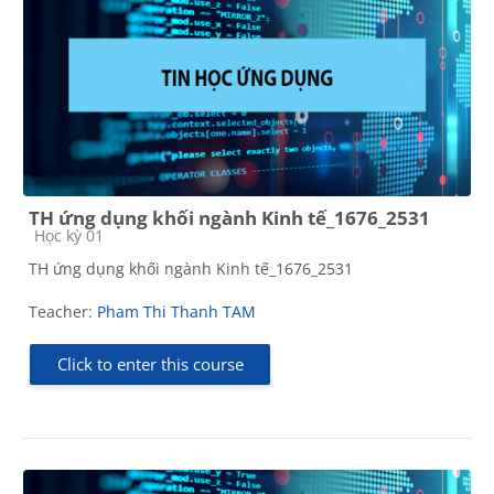
TH ứng dụng khối ngành Kinh tế_1676_2531
Course category
Học kỳ 01
TH ứng dụng khối ngành Kinh tế_1676_2531
Teacher:
Pham Thi Thanh TAM
Click to enter this course