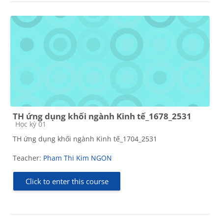
TH ứng dụng khối ngành Kinh tế_1678_2531
Course category
Học kỳ 01
TH ứng dụng khối ngành Kinh tế_1704_2531
Teacher:
Pham Thi Kim NGON
Click to enter this course