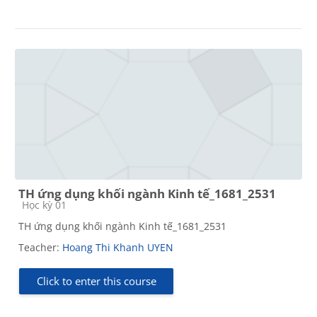
TH ứng dụng khối ngành Kinh tế_1681_2531
Course category
Học kỳ 01
TH ứng dụng khối ngành Kinh tế_1681_2531
Teacher:
Hoang Thi Khanh UYEN
Click to enter this course