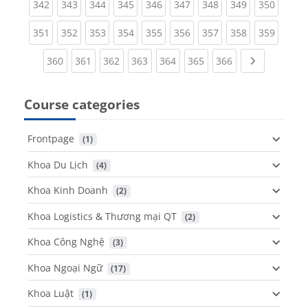
(current)
(current)
(current)
(current)
(current)
(current)
(current)
(current)
(curren
342
343
344
345
346
347
348
349
350
(current)
(current)
(current)
(current)
(current)
(current)
(current)
(current)
(curren
351
352
353
354
355
356
357
358
359
(current)
(current)
(current)
(current)
(current)
(current)
(current)
Next page
360
361
362
363
364
365
366
Course categories
Frontpage
 (1)
Khoa Du Lịch
 (4)
Khoa Kinh Doanh
 (2)
Khoa Logistics & Thương mại QT
 (2)
Khoa Công Nghệ
 (3)
Khoa Ngoại Ngữ
 (17)
Khoa Luật
 (1)