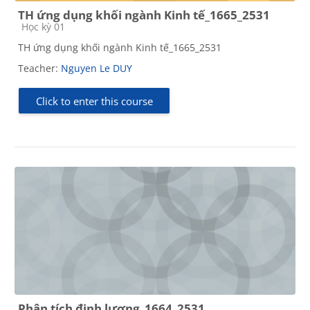
TH ứng dụng khối ngành Kinh tế_1665_2531
Course category
Học kỳ 01
TH ứng dụng khối ngành Kinh tế_1665_2531
Teacher:
Nguyen Le DUY
Click to enter this course
Phân tích định lượng_1664_2531