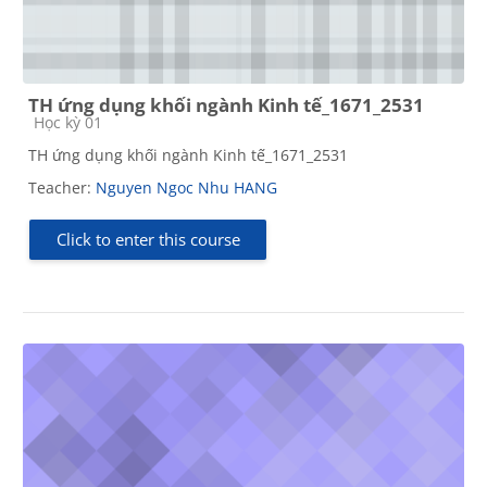
TH ứng dụng khối ngành Kinh tế_1671_2531
Course category
Học kỳ 01
TH ứng dụng khối ngành Kinh tế_1671_2531
Teacher:
Nguyen Ngoc Nhu HANG
Click to enter this course