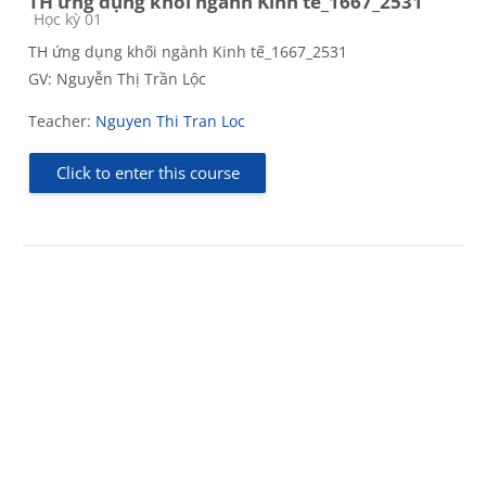
TH ứng dụng khối ngành Kinh tế_1667_2531
Course category
Học kỳ 01
TH ứng dụng khối ngành Kinh tế_1667_2531
GV: Nguyễn Thị Trần Lộc
Teacher:
Nguyen Thi Tran Loc
Click to enter this course