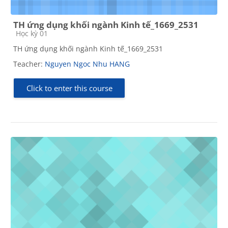
TH ứng dụng khối ngành Kinh tế_1669_2531
Course category
Học kỳ 01
TH ứng dụng khối ngành Kinh tế_1669_2531
Teacher:
Nguyen Ngoc Nhu HANG
Click to enter this course