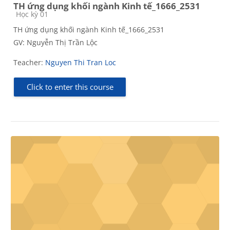
TH ứng dụng khối ngành Kinh tế_1666_2531
Course category
Học kỳ 01
TH ứng dụng khối ngành Kinh tế_1666_2531
GV: Nguyễn Thị Trần Lộc
Teacher:
Nguyen Thi Tran Loc
Click to enter this course