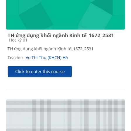
TH ứng dụng khối ngành Kinh tế_1672_2531
Course category
Học kỳ 01
TH ứng dụng khối ngành Kinh tế_1672_2531
Teacher:
Vo Thi Thu (KHCN) HA
Click to enter this course