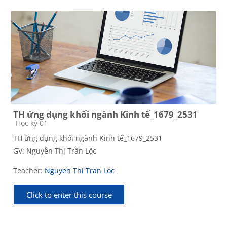
TH ứng dụng khối ngành Kinh tế_1679_2531
Course category
Học kỳ 01
TH ứng dụng khối ngành Kinh tế_1679_2531
GV: Nguyễn Thị Trần Lộc
Teacher:
Nguyen Thi Tran Loc
Click to enter this course