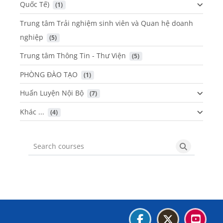
Quốc Tế)
 (1)
Trung tâm Trải nghiệm sinh viên và Quan hệ doanh
nghiệp
 (5)
Trung tâm Thông Tin - Thư Viện
 (5)
PHÒNG ĐÀO TẠO
 (1)
Huấn Luyện Nội Bộ
 (7)
Khác ...
 (4)
Search courses
Search cou
Blocks
Blocks
Blocks
Blocks