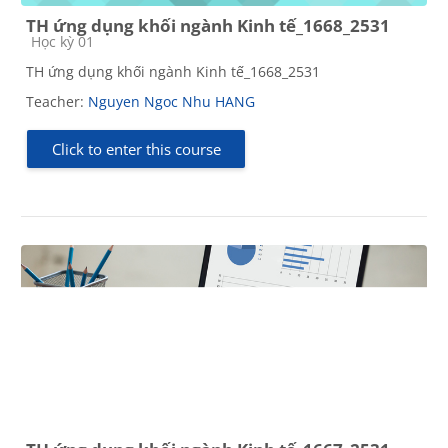
TH ứng dụng khối ngành Kinh tế_1668_2531
Course category
Học kỳ 01
TH ứng dụng khối ngành Kinh tế_1668_2531
Teacher:
Nguyen Ngoc Nhu HANG
Click to enter this course