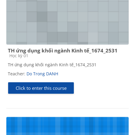
TH ứng dụng khối ngành Kinh tế_1674_2531
Course category
Học kỳ 01
TH ứng dụng khối ngành Kinh tế_1674_2531
Teacher:
Do Trong DANH
Click to enter this course