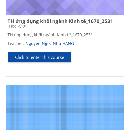
TH ứng dụng khối ngành Kinh tế_1670_2531
Course category
Học kỳ 01
TH ứng dụng khối ngành Kinh tế_1670_2531
Teacher:
Nguyen Ngoc Nhu HANG
Click to enter this course