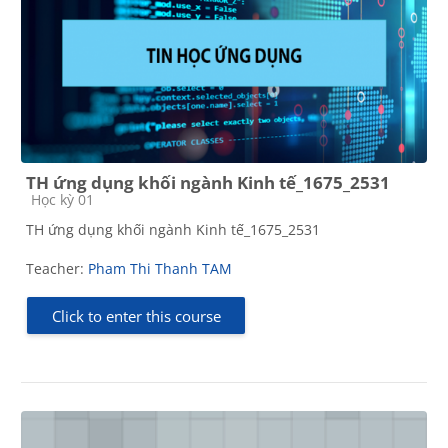
TH ứng dụng khối ngành Kinh tế_1675_2531
Course category
Học kỳ 01
TH ứng dụng khối ngành Kinh tế_1675_2531
Teacher:
Pham Thi Thanh TAM
Click to enter this course