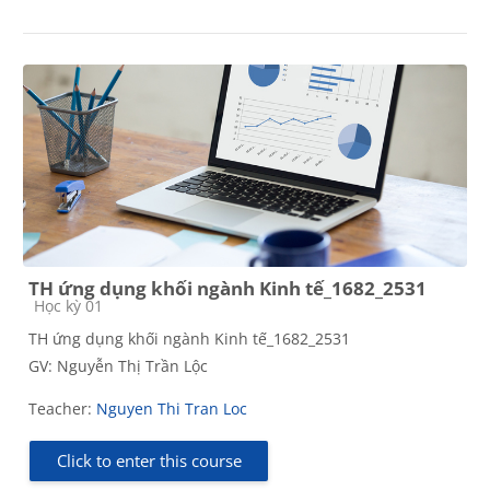
TH ứng dụng khối ngành Kinh tế_1682_2531
Course category
Học kỳ 01
TH ứng dụng khối ngành Kinh tế_1682_2531
GV: Nguyễn Thị Trần Lộc
Teacher:
Nguyen Thi Tran Loc
Click to enter this course