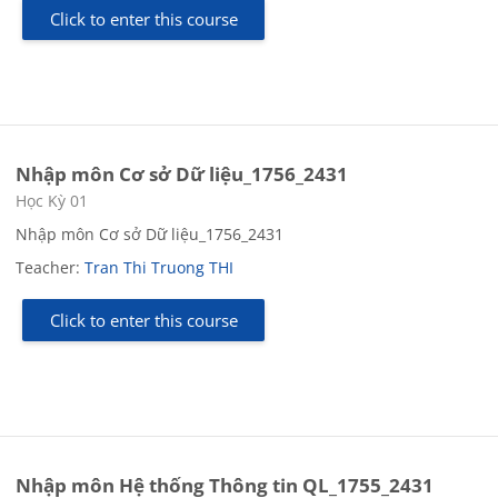
Click to enter this course
Nhập môn Cơ sở Dữ liệu_1756_2431
Course category
Học Kỳ 01
Nhập môn Cơ sở Dữ liệu_1756_2431
Teacher:
Tran Thi Truong THI
Click to enter this course
Nhập môn Hệ thống Thông tin QL_1755_2431