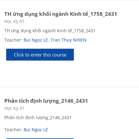
TH ứng dụng khối ngành Kinh tế_1758_2431
Course category
Học Kỳ 01
TH ứng dụng khối ngành Kinh tế_1758_2431
Teacher:
Bui Ngoc LE
,
Tran Thuy NHIEN
Click to enter this course
Phân tích định lượng_2146_2431
Course category
Học Kỳ 01
Phân tích định lượng_2146_2431
Teacher:
Bui Ngoc LE