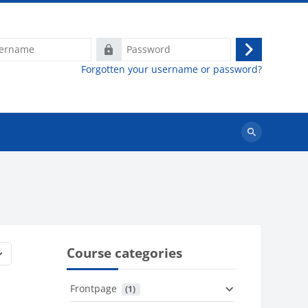
e
Password
Log
Forgotten your username or password?
in
Search
courses
Course categories
Frontpage
 (1)