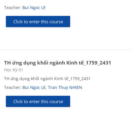
Teacher:
Bui Ngoc LE
Click to enter this course
TH ứng dụng khối ngành Kinh tế_1759_2431
Course category
Học Kỳ 01
TH ứng dụng khối ngành Kinh tế_1759_2431
Teacher:
Bui Ngoc LE
,
Tran Thuy NHIEN
Click to enter this course