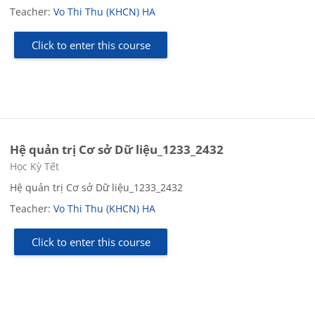
Teacher:
Vo Thi Thu (KHCN) HA
Click to enter this course
Hệ quản trị Cơ sở Dữ liệu_1233_2432
Course category
Học Kỳ Tết
Hệ quản trị Cơ sở Dữ liệu_1233_2432
Teacher:
Vo Thi Thu (KHCN) HA
Click to enter this course