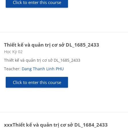
Click to enter this course
Thiết kế và quản trị cơ sở DL_1685_2433
Course category
Học Kỳ 02
Thiết kế và quản trị cơ sở DL_1685_2433
Teacher:
Dang Thanh Linh PHU
Click to enter this course
xxxThiết kế và quản trị cơ sở DL_1684_2433