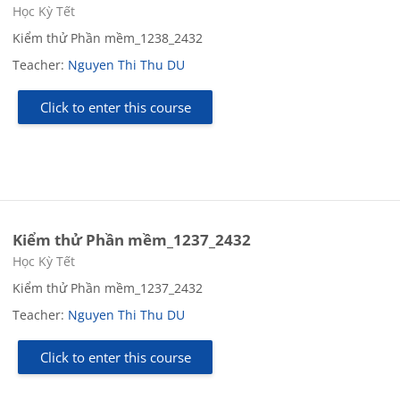
Course category
Học Kỳ Tết
Kiểm thử Phần mềm_1238_2432
Teacher:
Nguyen Thi Thu DU
Click to enter this course
Kiểm thử Phần mềm_1237_2432
Course category
Học Kỳ Tết
Kiểm thử Phần mềm_1237_2432
Teacher:
Nguyen Thi Thu DU
Click to enter this course