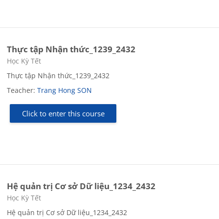
Thực tập Nhận thức_1239_2432
Course category
Học Kỳ Tết
Thực tập Nhận thức_1239_2432
Teacher:
Trang Hong SON
Click to enter this course
Hệ quản trị Cơ sở Dữ liệu_1234_2432
Course category
Học Kỳ Tết
Hệ quản trị Cơ sở Dữ liệu_1234_2432