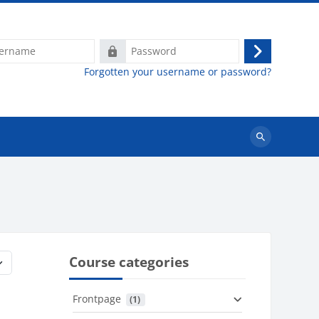
e
Password
Log
Forgotten your username or password?
in
Search
courses
Course categories
Frontpage
 (1)